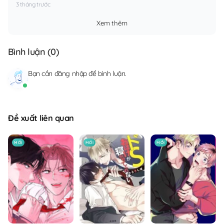
3 tháng trước
Xem thêm
Bình luận (
0
)
Bạn cần
đăng nhập
để bình luận.
Đề xuất liên quan
MỚI
MỚI
MỚI