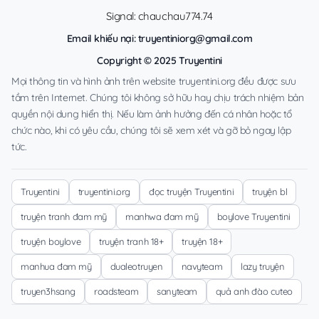
Signal: chauchau774.74
Email khiếu nại:
truyentiniorg@gmail.com
Copyright © 2025 Truyentini
Mọi thông tin và hình ảnh trên website truyentini.org đều được sưu
tầm trên Internet. Chúng tôi không sở hữu hay chịu trách nhiệm bản
quyền nội dung hiển thị. Nếu làm ảnh hưởng đến cá nhân hoặc tổ
chức nào, khi có yêu cầu, chúng tôi sẽ xem xét và gỡ bỏ ngay lập
tức.
Truyentini
truyentini.org
đọc truyện Truyentini
truyện bl
truyện tranh đam mỹ
manhwa đam mỹ
boylove Truyentini
truyện boylove
truyện tranh 18+
truyện 18+
manhua đam mỹ
dualeotruyen
navyteam
lazy truyện
truyen3hsang
roadsteam
sanyteam
quả anh đào cuteo