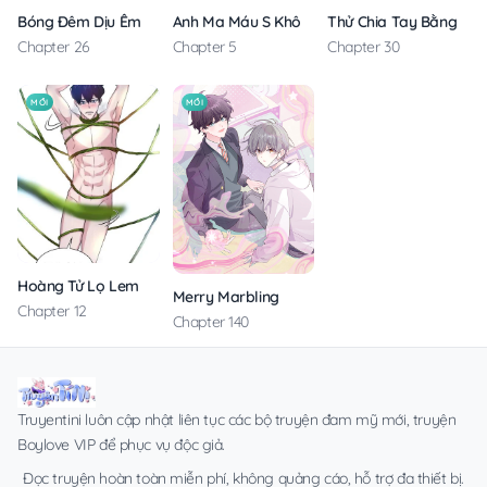
Anh Ma Máu S Không Cho Tôi Ngủ Yên
Thử Chia Tay Bằng Các
Bóng Đêm Dịu Êm
Chapter 5
Chapter 30
Chapter 26
MỚI
MỚI
Hoàng Tử Lọ Lem
Merry Marbling
Chapter 12
Chapter 140
Truyentini luôn cập nhật liên tục các bộ truyện đam mỹ mới, truyện
Boylove VIP để phục vụ độc giả.
Đọc truyện hoàn toàn miễn phí, không quảng cáo, hỗ trợ đa thiết bị.