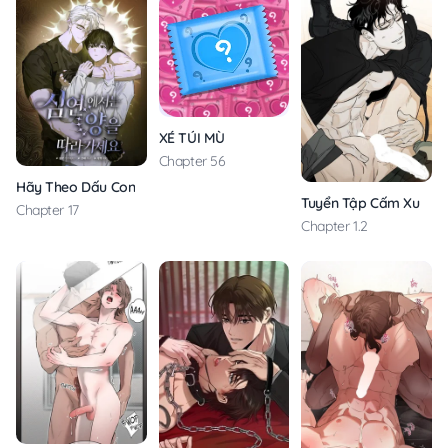
XÉ TÚI MÙ
Chapter 56
Hãy Theo Dấu Con Cừu Trong Vực Thẳm
Tuyển Tập Cấm Xuất T
Chapter 17
Chapter 1.2