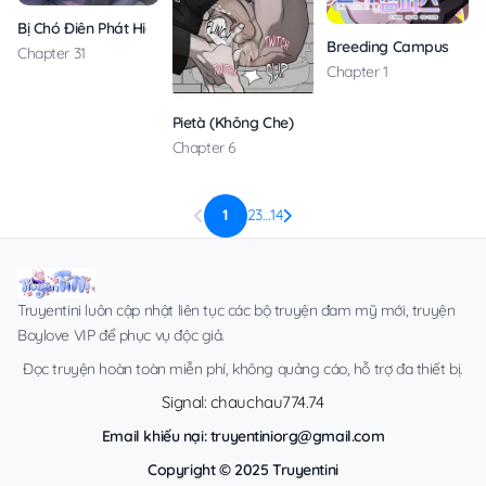
Bị Chó Điên Phát Hiện Là Đồng Loại
Breeding Campus
Chapter 31
Chapter 1
Pietà (Không Che)
Chapter 6
1
2
3
…
14
Truyentini luôn cập nhật liên tục các bộ truyện đam mỹ mới, truyện
Boylove VIP để phục vụ độc giả.
Đọc truyện hoàn toàn miễn phí, không quảng cáo, hỗ trợ đa thiết bị.
Signal: chauchau774.74
Email khiếu nại:
truyentiniorg@gmail.com
Copyright © 2025 Truyentini