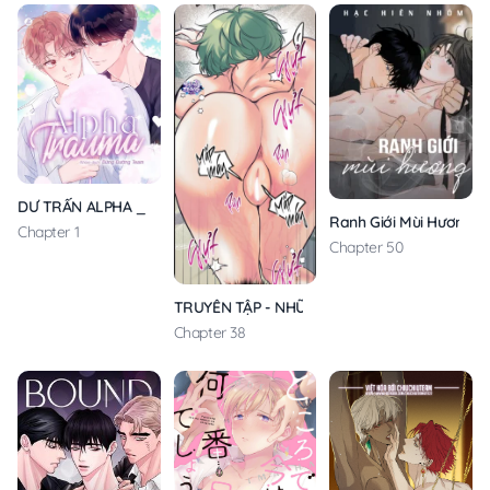
DƯ TRẤN ALPHA _ ALPHA TRAUMA
Ranh Giới Mùi Hương
Chapter 1
Chapter 50
TRUYỂN TẬP - NHỮNG CON KU NÚNG NÍNH
Chapter 38