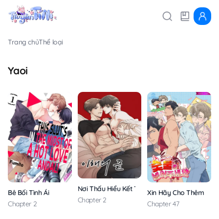
Trang chủ
Thể loại
Yaoi
Nơi Thấu Hiểu Kết Thúc
Xin Hãy Cho Thêm Tha
Bê Bối Tình Ái
Chapter 2
Chapter 47
Chapter 2