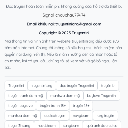
Đọc truyện hoàn toàn miễn phí, không quảng cáo, hỗ trợ đa thiết bị.
Signal: chauchau774.74
Email khiếu nại:
truyentiniorg@gmail.com
Copyright © 2025 Truyentini
Mọi thông tin và hình ảnh trên website truyentini.org đều được sưu
tầm trên Internet. Chúng tôi không sở hữu hay chịu trách nhiệm bản
quyền nội dung hiển thị. Nếu làm ảnh hưởng đến cá nhân hoặc tổ
chức nào, khi có yêu cầu, chúng tôi sẽ xem xét và gỡ bỏ ngay lập
tức.
Truyentini
truyentini.org
đọc truyện Truyentini
truyện bl
truyện tranh đam mỹ
manhwa đam mỹ
boylove Truyentini
truyện boylove
truyện tranh 18+
truyện 18+
manhua đam mỹ
dualeotruyen
navyteam
lazy truyện
truyen3hsang
roadsteam
sanyteam
quả anh đào cuteo