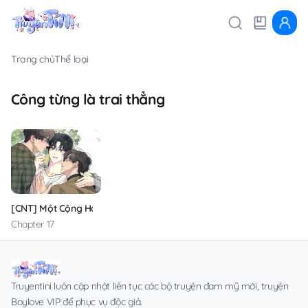
Trang chủ
Thể loại
Công từng là trai thẳng
[CNT] Một Cộng Hai
Chapter 17
Truyentini luôn cập nhật liên tục các bộ truyện đam mỹ mới, truyện
Boylove VIP để phục vụ độc giả.