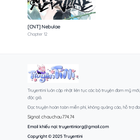
[CNT] Nebulae
Chapter 12
Truyentini luôn cập nhật liên tục các bộ truyện đam mỹ mới
độc giả.
Đọc truyện hoàn toàn miễn phí, không quảng cáo, hỗ trợ đa t
Signal: chauchau774.74
Email khiếu nại:
truyentiniorg@gmail.com
Copyright © 2025 Truyentini