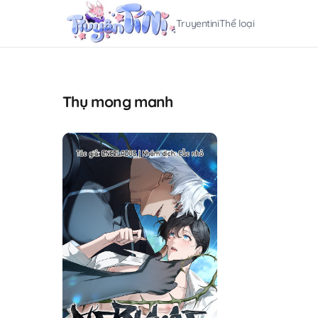
Truyentini
Thể loại
Thụ mong manh