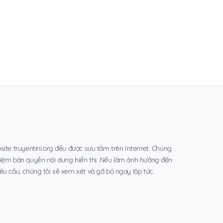
site truyentini.org đều được sưu tầm trên Internet. Chúng
hiệm bản quyền nội dung hiển thị. Nếu làm ảnh hưởng đến
êu cầu, chúng tôi sẽ xem xét và gỡ bỏ ngay lập tức.