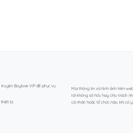
, truyện Boylove VIP để phục vụ
Mọi thông tin và hình ảnh trên web
tôi không sở hữu hay chịu trách n
hiết bị.
cá nhân hoặc tổ chức nào, khi có y