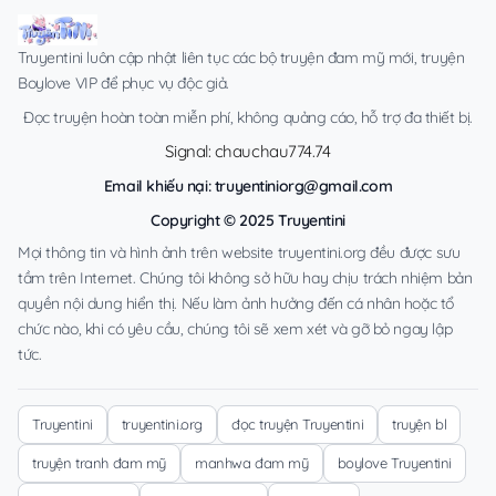
Truyentini luôn cập nhật liên tục các bộ truyện đam mỹ mới, truyện
Boylove VIP để phục vụ độc giả.
Đọc truyện hoàn toàn miễn phí, không quảng cáo, hỗ trợ đa thiết bị.
Signal: chauchau774.74
Email khiếu nại:
truyentiniorg@gmail.com
Copyright © 2025 Truyentini
Mọi thông tin và hình ảnh trên website truyentini.org đều được sưu
tầm trên Internet. Chúng tôi không sở hữu hay chịu trách nhiệm bản
quyền nội dung hiển thị. Nếu làm ảnh hưởng đến cá nhân hoặc tổ
chức nào, khi có yêu cầu, chúng tôi sẽ xem xét và gỡ bỏ ngay lập
tức.
Truyentini
truyentini.org
đọc truyện Truyentini
truyện bl
truyện tranh đam mỹ
manhwa đam mỹ
boylove Truyentini