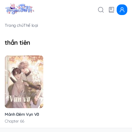
Trang chủ
Thể loại
thần tiên
Mảnh Đêm Vụn Vỡ
Chapter 66