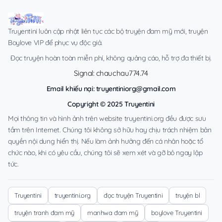
Truyentini luôn cập nhật liên tục các bộ truyện đam mỹ mới, truyện
Boylove VIP để phục vụ độc giả.
Đọc truyện hoàn toàn miễn phí, không quảng cáo, hỗ trợ đa thiết bị.
Signal: chauchau774.74
Email khiếu nại:
truyentiniorg@gmail.com
Copyright © 2025 Truyentini
Mọi thông tin và hình ảnh trên website truyentini.org đều được sưu
tầm trên Internet. Chúng tôi không sở hữu hay chịu trách nhiệm bản
quyền nội dung hiển thị. Nếu làm ảnh hưởng đến cá nhân hoặc tổ
chức nào, khi có yêu cầu, chúng tôi sẽ xem xét và gỡ bỏ ngay lập
tức.
Truyentini
truyentini.org
đọc truyện Truyentini
truyện bl
truyện tranh đam mỹ
manhwa đam mỹ
boylove Truyentini