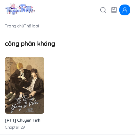
Trang chủ
Thể loại
công phản kháng
[RTT] Chuyện Tình Của Tôi Và Yang Il Woo
Chapter 29