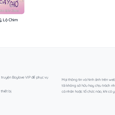
ỹ, Lộ Chim
, truyện Boylove VIP để phục vụ
Mọi thông tin và hình ảnh trên web
tôi không sở hữu hay chịu trách n
hiết bị.
cá nhân hoặc tổ chức nào, khi có y