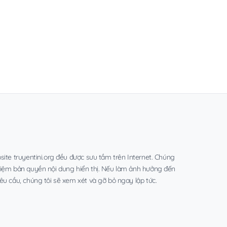
site truyentini.org đều được sưu tầm trên Internet. Chúng
hiệm bản quyền nội dung hiển thị. Nếu làm ảnh hưởng đến
êu cầu, chúng tôi sẽ xem xét và gỡ bỏ ngay lập tức.