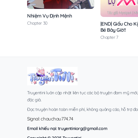
Nhiệm Vụ Định Mệnh
Chapter 30
|END| Giấu Cho K
Bé Bây Giờ!!
Chapter 7
Truyentini luôn cập nhật liên tục các bộ truyện đam mỹ mới
độc giả.
Đọc truyện hoàn toàn miễn phí, không quảng cáo, hỗ trợ đa t
Signal: chauchau774.74
Email khiếu nại:
truyentiniorg@gmail.com