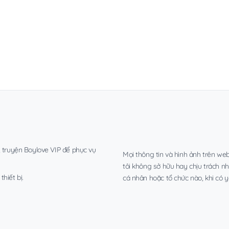
, truyện Boylove VIP để phục vụ
Mọi thông tin và hình ảnh trên web
tôi không sở hữu hay chịu trách n
hiết bị.
cá nhân hoặc tổ chức nào, khi có y