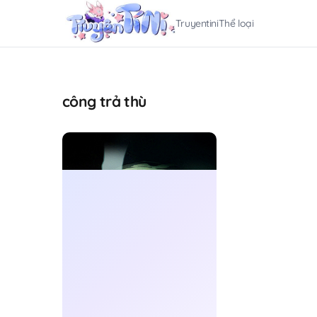
Truyentini
Thể loại
công trả thù