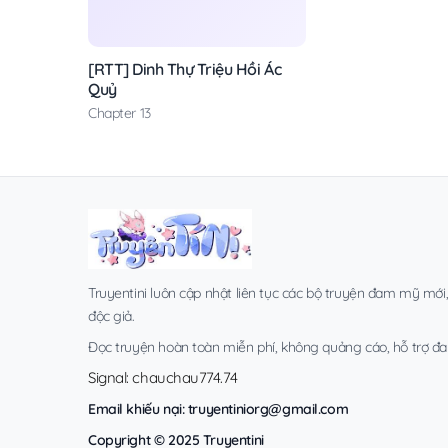
[RTT] Dinh Thự Triệu Hồi Ác
Quỷ
Chapter 13
Truyentini luôn cập nhật liên tục các bộ truyện đam mỹ mới
độc giả.
Đọc truyện hoàn toàn miễn phí, không quảng cáo, hỗ trợ đa t
Signal: chauchau774.74
Email khiếu nại:
truyentiniorg@gmail.com
Copyright © 2025 Truyentini