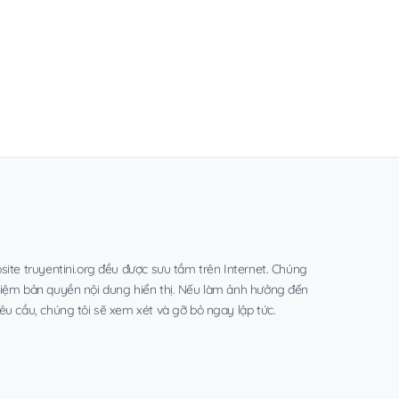
site truyentini.org đều được sưu tầm trên Internet. Chúng
hiệm bản quyền nội dung hiển thị. Nếu làm ảnh hưởng đến
êu cầu, chúng tôi sẽ xem xét và gỡ bỏ ngay lập tức.