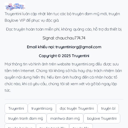
Truyentini luôn cập nhật liên tục các bộ truyện đam mỹ mới, truyện
Boylove VIP để phục vụ độc giả.
Đọc truyện hoàn toàn miễn phí, không quảng cáo, hỗ trợ đa thiết bị.
Signal: chauchau774.74
Email khiếu nại:
truyentiniorg@gmail.com
Copyright © 2025 Truyentini
Mọi thông tin và hình ảnh trên website truyentini.org đều được sưu
tầm trên Internet. Chúng tôi không sở hữu hay chịu trách nhiệm bản
quyền nội dung hiển thị. Nếu làm ảnh hưởng đến cá nhân hoặc tổ
chức nào, khi có yêu cầu, chúng tôi sẽ xem xét và gỡ bỏ ngay lập
tức.
Truyentini
truyentini.org
đọc truyện Truyentini
truyện bl
truyện tranh đam mỹ
manhwa đam mỹ
boylove Truyentini