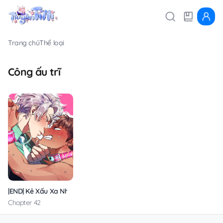
Trang chủ
Thể loại
Công ấu trĩ
|END| Kẻ Xấu Xa Nhất Vũ Trụ
Chapter 42