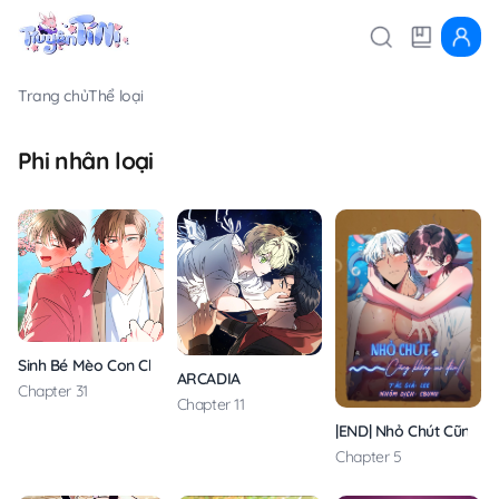
Trang chủ
Thể loại
Phi nhân loại
Sinh Bé Mèo Con Cho Tôi Nhanh!
ARCADIA
Chapter 31
Chapter 11
|END| Nhỏ Chút Cũng K
Chapter 5