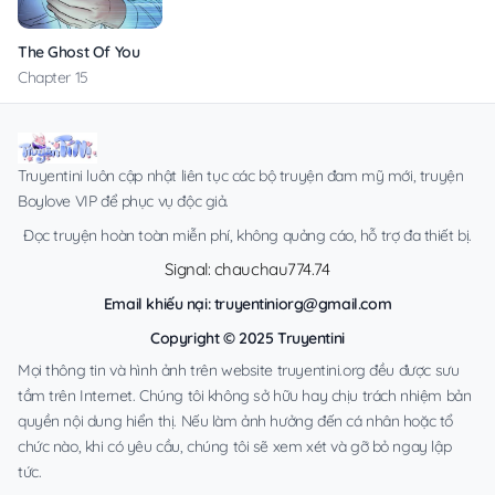
The Ghost Of You
Chapter 15
Truyentini luôn cập nhật liên tục các bộ truyện đam mỹ mới, truyện
Boylove VIP để phục vụ độc giả.
Đọc truyện hoàn toàn miễn phí, không quảng cáo, hỗ trợ đa thiết bị.
Signal: chauchau774.74
Email khiếu nại:
truyentiniorg@gmail.com
Copyright © 2025 Truyentini
Mọi thông tin và hình ảnh trên website truyentini.org đều được sưu
tầm trên Internet. Chúng tôi không sở hữu hay chịu trách nhiệm bản
quyền nội dung hiển thị. Nếu làm ảnh hưởng đến cá nhân hoặc tổ
chức nào, khi có yêu cầu, chúng tôi sẽ xem xét và gỡ bỏ ngay lập
tức.