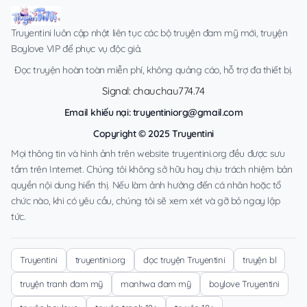
Truyentini luôn cập nhật liên tục các bộ truyện đam mỹ mới, truyện
Boylove VIP để phục vụ độc giả.
Đọc truyện hoàn toàn miễn phí, không quảng cáo, hỗ trợ đa thiết bị.
Signal: chauchau774.74
Email khiếu nại:
truyentiniorg@gmail.com
Copyright © 2025 Truyentini
Mọi thông tin và hình ảnh trên website truyentini.org đều được sưu
tầm trên Internet. Chúng tôi không sở hữu hay chịu trách nhiệm bản
quyền nội dung hiển thị. Nếu làm ảnh hưởng đến cá nhân hoặc tổ
chức nào, khi có yêu cầu, chúng tôi sẽ xem xét và gỡ bỏ ngay lập
tức.
Truyentini
truyentini.org
đọc truyện Truyentini
truyện bl
truyện tranh đam mỹ
manhwa đam mỹ
boylove Truyentini