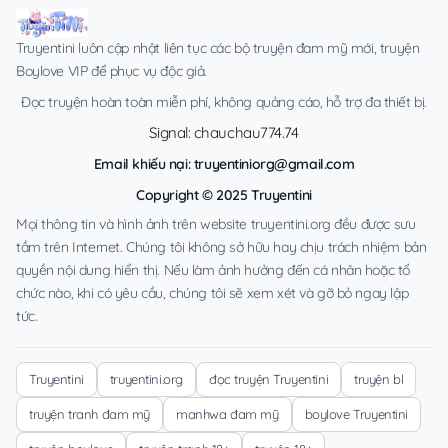
Truyentini luôn cập nhật liên tục các bộ truyện đam mỹ mới, truyện
Boylove VIP để phục vụ độc giả.
Đọc truyện hoàn toàn miễn phí, không quảng cáo, hỗ trợ đa thiết bị.
Signal: chauchau774.74
Email khiếu nại:
truyentiniorg@gmail.com
Copyright © 2025 Truyentini
Mọi thông tin và hình ảnh trên website truyentini.org đều được sưu
tầm trên Internet. Chúng tôi không sở hữu hay chịu trách nhiệm bản
quyền nội dung hiển thị. Nếu làm ảnh hưởng đến cá nhân hoặc tổ
chức nào, khi có yêu cầu, chúng tôi sẽ xem xét và gỡ bỏ ngay lập
tức.
Truyentini
truyentini.org
đọc truyện Truyentini
truyện bl
truyện tranh đam mỹ
manhwa đam mỹ
boylove Truyentini