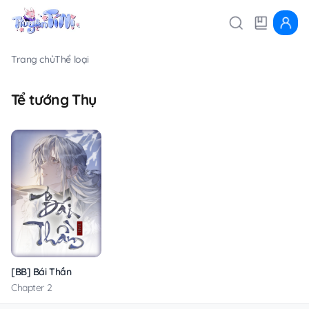
Trang chủ
Thể loại
Tể tướng Thụ
[BB] Bái Thần
Chapter 2