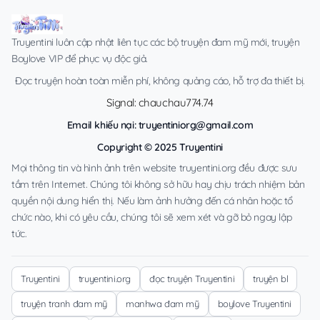
Truyentini luôn cập nhật liên tục các bộ truyện đam mỹ mới, truyện
Boylove VIP để phục vụ độc giả.
Đọc truyện hoàn toàn miễn phí, không quảng cáo, hỗ trợ đa thiết bị.
Signal: chauchau774.74
Email khiếu nại:
truyentiniorg@gmail.com
Copyright © 2025 Truyentini
Mọi thông tin và hình ảnh trên website truyentini.org đều được sưu
tầm trên Internet. Chúng tôi không sở hữu hay chịu trách nhiệm bản
quyền nội dung hiển thị. Nếu làm ảnh hưởng đến cá nhân hoặc tổ
chức nào, khi có yêu cầu, chúng tôi sẽ xem xét và gỡ bỏ ngay lập
tức.
Truyentini
truyentini.org
đọc truyện Truyentini
truyện bl
truyện tranh đam mỹ
manhwa đam mỹ
boylove Truyentini