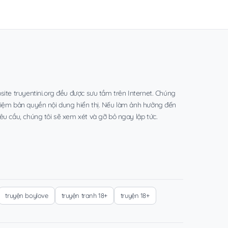
site truyentini.org đều được sưu tầm trên Internet. Chúng
hiệm bản quyền nội dung hiển thị. Nếu làm ảnh hưởng đến
êu cầu, chúng tôi sẽ xem xét và gỡ bỏ ngay lập tức.
truyện boylove
truyện tranh 18+
truyện 18+