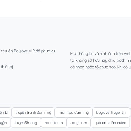
, truyện Boylove VIP để phục vụ
Mọi thông tin và hình ảnh trên web
tôi không sở hữu hay chịu trách n
hiết bị.
cá nhân hoặc tổ chức nào, khi có y
yện bl
truyện tranh đam mỹ
manhwa đam mỹ
boylove Truyentini
ruyện
truyen3hsang
roadsteam
sanyteam
quả anh đào cuteo