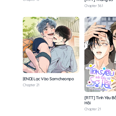
Chapter 36.1
|END| Lạc Vào Samcheonpo
Chapter 21
[RTT] Tình Yêu B
Hãi
Chapter 21