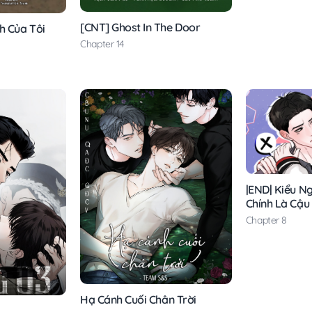
[CNT] Ghost In The Door
h Của Tôi
Chapter 14
|END| Kiểu Ng
Chính Là Cậu
Chapter 8
Hạ Cánh Cuối Chân Trời