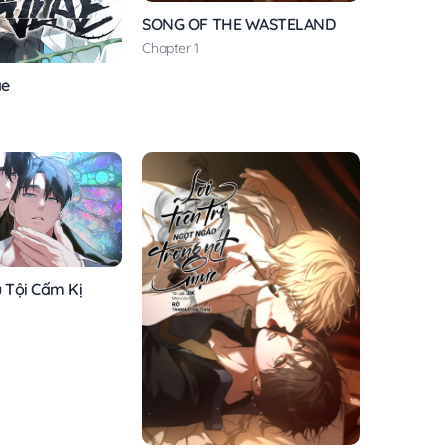
SONG OF THE WASTELAND
Chapter 1
ae
ú Tội Cấm Kị