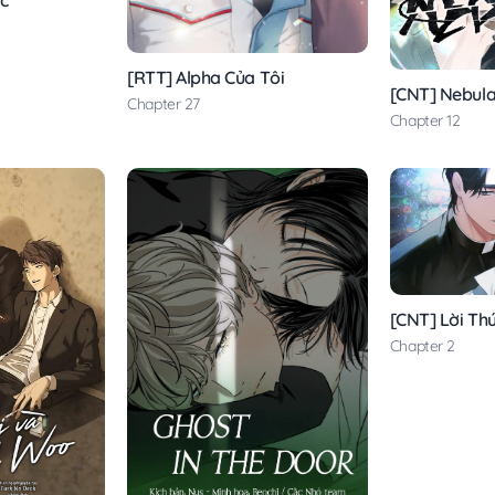
[RTT] Alpha Của Tôi
[CNT] Nebul
Chapter 27
Chapter 12
[CNT] Lời Th
Chapter 2