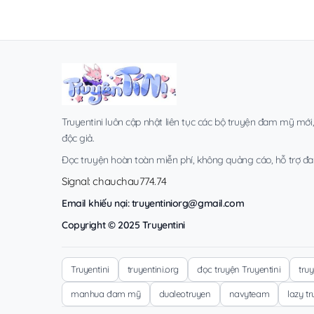
Truyentini luôn cập nhật liên tục các bộ truyện đam mỹ mới
độc giả.
Đọc truyện hoàn toàn miễn phí, không quảng cáo, hỗ trợ đa t
Signal: chauchau774.74
Email khiếu nại:
truyentiniorg@gmail.com
Copyright © 2025 Truyentini
Truyentini
truyentini.org
đọc truyện Truyentini
tru
manhua đam mỹ
dualeotruyen
navyteam
lazy t