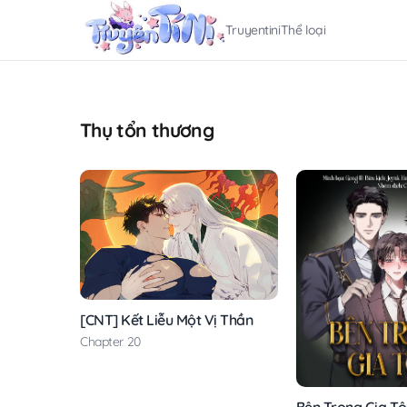
Truyentini
Thể loại
Thụ tổn thương
[CNT] Kết Liễu Một Vị Thần
Chapter 20
Bên Trong Gia Tộ