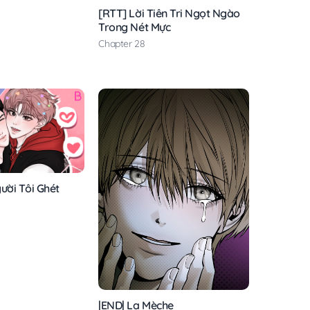
[RTT] Lời Tiên Tri Ngọt Ngào
Trong Nét Mực
Chapter 28
ười Tôi Ghét
|END| La Mèche