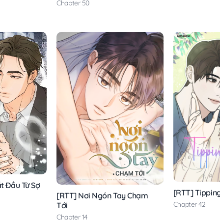
Chapter 50
ắt Đầu Từ Sợ
[RTT] Tipping
[RTT] Nơi Ngón Tay Chạm
Chapter 42
Tới
Chapter 14