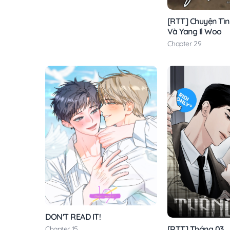
[RTT] Chuyện Tìn
Và Yang Il Woo
Chapter 29
DON'T READ IT!
[RTT] Tháng 03
Chapter 15