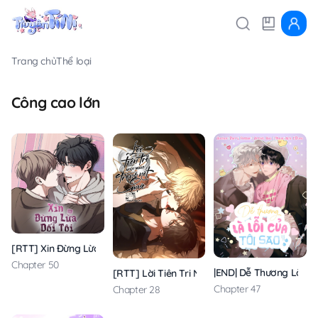
Trang chủ
Thể loại
Công cao lớn
[RTT] Xin Đừng Lừa Dối Tôi
Chapter 50
|END| Dễ Thương Là Lỗi
[RTT] Lời Tiên Tri Ngọt Ngào Trong Nét Mực
Chapter 47
Chapter 28