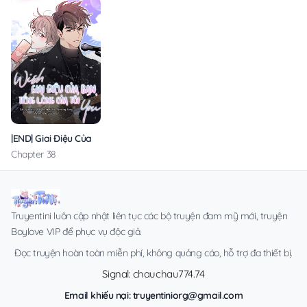
|END| Giai Điệu Của Bạn, Tiếng Lòng Của Tôi
Chapter 38
Truyentini luôn cập nhật liên tục các bộ truyện đam mỹ mới, truyện
Boylove VIP để phục vụ độc giả.
Đọc truyện hoàn toàn miễn phí, không quảng cáo, hỗ trợ đa thiết bị.
Signal: chauchau774.74
Email khiếu nại:
truyentiniorg@gmail.com