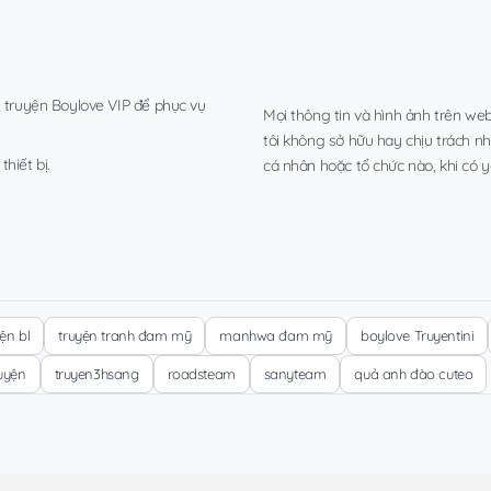
, truyện Boylove VIP để phục vụ
Mọi thông tin và hình ảnh trên web
tôi không sở hữu hay chịu trách n
hiết bị.
cá nhân hoặc tổ chức nào, khi có y
yện bl
truyện tranh đam mỹ
manhwa đam mỹ
boylove Truyentini
ruyện
truyen3hsang
roadsteam
sanyteam
quả anh đào cuteo