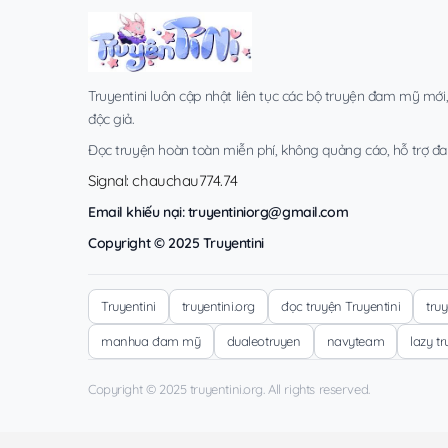
Truyentini luôn cập nhật liên tục các bộ truyện đam mỹ mới
độc giả.
Đọc truyện hoàn toàn miễn phí, không quảng cáo, hỗ trợ đa t
Signal: chauchau774.74
Email khiếu nại:
truyentiniorg@gmail.com
Copyright © 2025 Truyentini
Truyentini
truyentini.org
đọc truyện Truyentini
tru
manhua đam mỹ
dualeotruyen
navyteam
lazy t
Copyright © 2025 truyentini.org. All rights reserved.