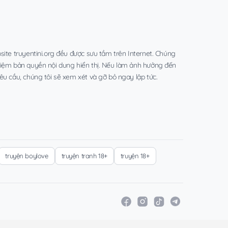
site truyentini.org đều được sưu tầm trên Internet. Chúng
hiệm bản quyền nội dung hiển thị. Nếu làm ảnh hưởng đến
êu cầu, chúng tôi sẽ xem xét và gỡ bỏ ngay lập tức.
truyện boylove
truyện tranh 18+
truyện 18+