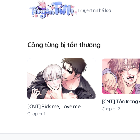
Truyentini
Thể loại
Công từng bị tổn thương
[CNT] Tôn trọng 
[CNT] Pick me, Love me
Chapter 2
Chapter 1