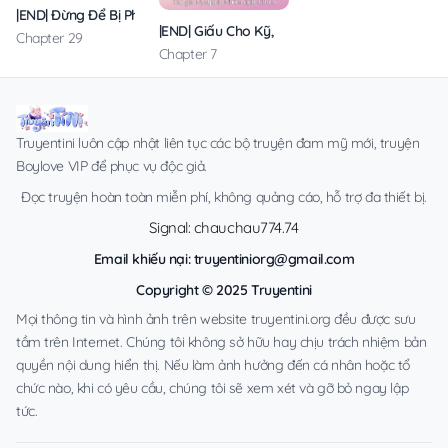
|END| Đừng Để Bị Phát Hiện!!
|END| Giấu Cho Kỹ, Lộ Chim Bé Bây Giờ!!
Chapter 29
Chapter 7
Truyentini luôn cập nhật liên tục các bộ truyện đam mỹ mới, truyện
Boylove VIP để phục vụ độc giả.
Đọc truyện hoàn toàn miễn phí, không quảng cáo, hỗ trợ đa thiết bị.
Signal: chauchau774.74
Email khiếu nại:
truyentiniorg@gmail.com
Copyright © 2025 Truyentini
Mọi thông tin và hình ảnh trên website truyentini.org đều được sưu
tầm trên Internet. Chúng tôi không sở hữu hay chịu trách nhiệm bản
quyền nội dung hiển thị. Nếu làm ảnh hưởng đến cá nhân hoặc tổ
chức nào, khi có yêu cầu, chúng tôi sẽ xem xét và gỡ bỏ ngay lập
tức.