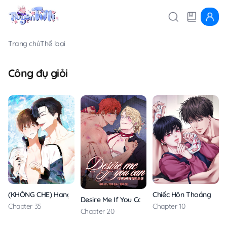
Trang chủ
Thể loại
Công đụ giỏi
(KHÔNG CHE) Hang Thỏ
Chiếc Hôn Thoáng Qua
Desire Me If You Can
Chapter 35
Chapter 10
Chapter 20