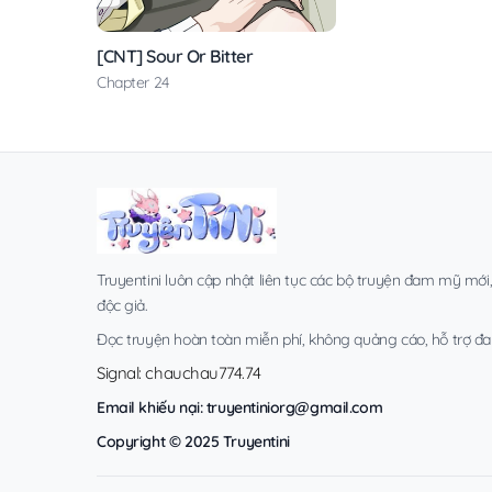
[CNT] Sour Or Bitter
Chapter 24
Truyentini luôn cập nhật liên tục các bộ truyện đam mỹ mới
độc giả.
Đọc truyện hoàn toàn miễn phí, không quảng cáo, hỗ trợ đa t
Signal: chauchau774.74
Email khiếu nại:
truyentiniorg@gmail.com
Copyright © 2025 Truyentini