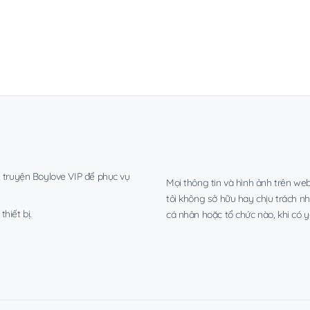
, truyện Boylove VIP để phục vụ
Mọi thông tin và hình ảnh trên web
tôi không sở hữu hay chịu trách n
hiết bị.
cá nhân hoặc tổ chức nào, khi có y