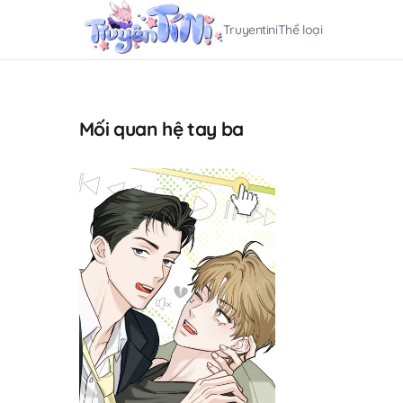
Truyentini
Thể loại
Mối quan hệ tay ba