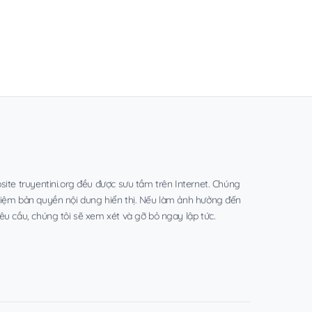
site truyentini.org đều được sưu tầm trên Internet. Chúng
hiệm bản quyền nội dung hiển thị. Nếu làm ảnh hưởng đến
êu cầu, chúng tôi sẽ xem xét và gỡ bỏ ngay lập tức.