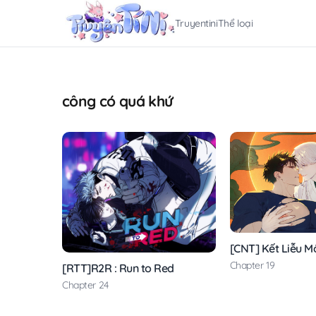
Truyentini
Thể loại
công có quá khứ
[CNT] Kết Liễu M
Chapter 19
[RTT]R2R : Run to Red
Chapter 24