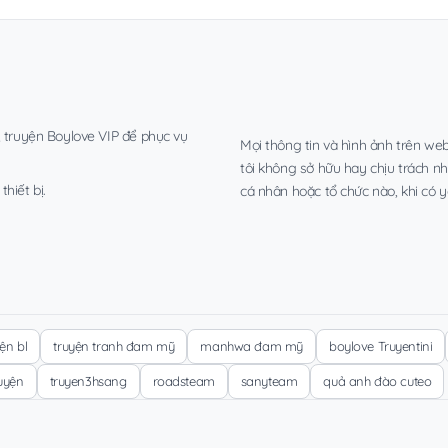
, truyện Boylove VIP để phục vụ
Mọi thông tin và hình ảnh trên web
tôi không sở hữu hay chịu trách n
hiết bị.
cá nhân hoặc tổ chức nào, khi có y
yện bl
truyện tranh đam mỹ
manhwa đam mỹ
boylove Truyentini
ruyện
truyen3hsang
roadsteam
sanyteam
quả anh đào cuteo