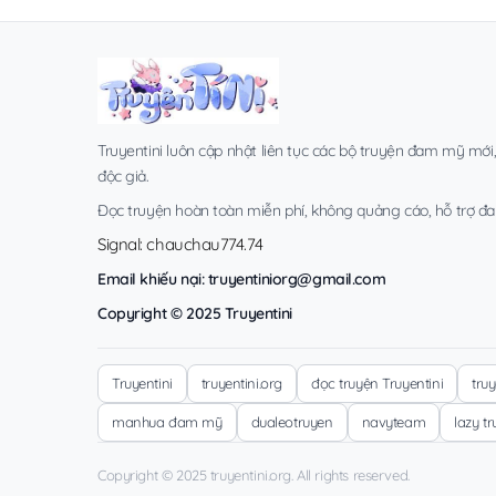
Truyentini luôn cập nhật liên tục các bộ truyện đam mỹ mới
độc giả.
Đọc truyện hoàn toàn miễn phí, không quảng cáo, hỗ trợ đa t
Signal: chauchau774.74
Email khiếu nại:
truyentiniorg@gmail.com
Copyright © 2025 Truyentini
Truyentini
truyentini.org
đọc truyện Truyentini
tru
manhua đam mỹ
dualeotruyen
navyteam
lazy t
Copyright © 2025 truyentini.org. All rights reserved.