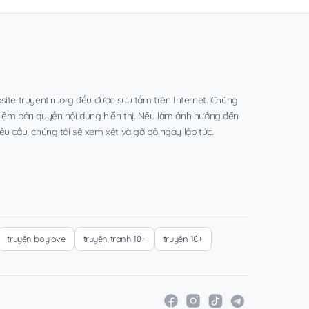
site truyentini.org đều được sưu tầm trên Internet. Chúng
hiệm bản quyền nội dung hiển thị. Nếu làm ảnh hưởng đến
êu cầu, chúng tôi sẽ xem xét và gỡ bỏ ngay lập tức.
truyện boylove
truyện tranh 18+
truyện 18+