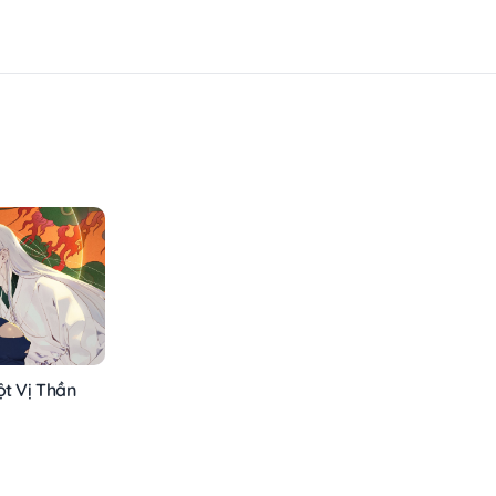
ột Vị Thần