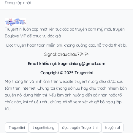
Đang cập nhật
Truyentini luôn cập nhật liên tục các bộ truyện đam mỹ mới, truyện
Boylove VIP để phục vụ độc giả.
Đọc truyện hoàn toàn miễn phí, không quảng cáo, hỗ trợ đa thiết bị.
Signal: chauchau774.74
Email khiếu nại:
truyentiniorg@gmail.com
Copyright © 2025 Truyentini
Mọi thông tin và hình ảnh trên website truyentini.org đều được sưu
tầm trên Internet. Chúng tôi không sở hữu hay chịu trách nhiệm bản
quyền nội dung hiển thị. Nếu làm ảnh hưởng đến cá nhân hoặc tổ
chức nào, khi có yêu cầu, chúng tôi sẽ xem xét và gỡ bỏ ngay lập
tức.
Truyentini
truyentini.org
đọc truyện Truyentini
truyện bl