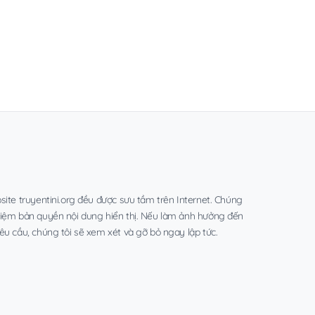
site truyentini.org đều được sưu tầm trên Internet. Chúng
hiệm bản quyền nội dung hiển thị. Nếu làm ảnh hưởng đến
êu cầu, chúng tôi sẽ xem xét và gỡ bỏ ngay lập tức.