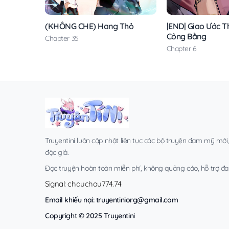
(KHÔNG CHE) Hang Thỏ
|END| Giao Ước T
Công Bằng
Chapter 35
Chapter 6
Truyentini luôn cập nhật liên tục các bộ truyện đam mỹ mới
độc giả.
Đọc truyện hoàn toàn miễn phí, không quảng cáo, hỗ trợ đa t
Signal: chauchau774.74
Email khiếu nại:
truyentiniorg@gmail.com
Copyright © 2025 Truyentini