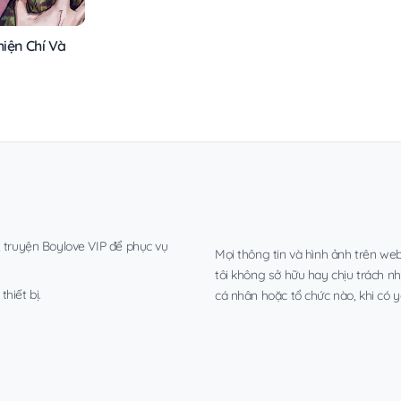
hiện Chí Và
, truyện Boylove VIP để phục vụ
Mọi thông tin và hình ảnh trên web
tôi không sở hữu hay chịu trách n
hiết bị.
cá nhân hoặc tổ chức nào, khi có y