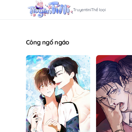
Truyentini
Thể loại
Công ngổ ngáo