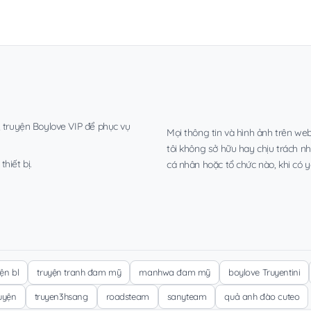
, truyện Boylove VIP để phục vụ
Mọi thông tin và hình ảnh trên web
tôi không sở hữu hay chịu trách n
hiết bị.
cá nhân hoặc tổ chức nào, khi có y
yện bl
truyện tranh đam mỹ
manhwa đam mỹ
boylove Truyentini
ruyện
truyen3hsang
roadsteam
sanyteam
quả anh đào cuteo