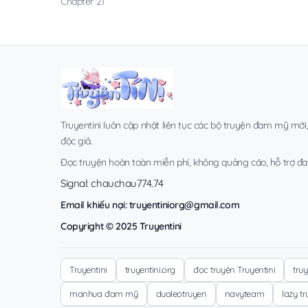
Chapter 21
Truyentini luôn cập nhật liên tục các bộ truyện đam mỹ mới
độc giả.
Đọc truyện hoàn toàn miễn phí, không quảng cáo, hỗ trợ đa t
Signal: chauchau774.74
Email khiếu nại:
truyentiniorg@gmail.com
Copyright © 2025 Truyentini
Truyentini
truyentini.org
đọc truyện Truyentini
tru
manhua đam mỹ
dualeotruyen
navyteam
lazy t