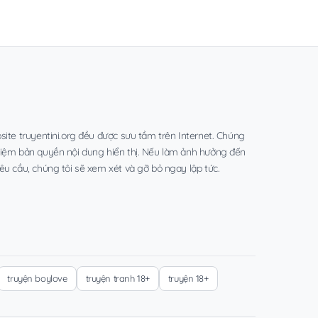
site truyentini.org đều được sưu tầm trên Internet. Chúng
hiệm bản quyền nội dung hiển thị. Nếu làm ảnh hưởng đến
êu cầu, chúng tôi sẽ xem xét và gỡ bỏ ngay lập tức.
truyện boylove
truyện tranh 18+
truyện 18+