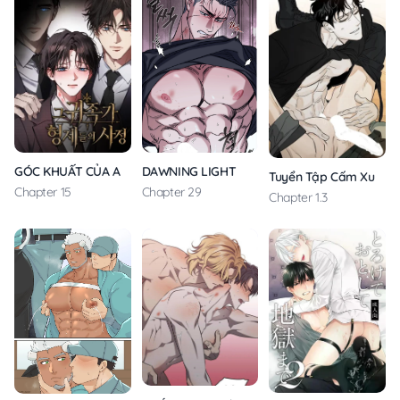
GÓC KHUẤT CỦA ANH EM NHÀ QUÝ TỘC
DAWNING LIGHT
Tuyển Tập Cấm Xuất T
Chapter 15
Chapter 29
Chapter 1.3