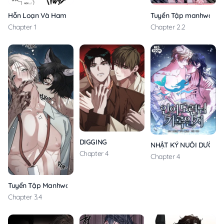
Hỗn Loạn Và Ham Muốn
Tuyển Tập manhwa NP
Chapter 1
Chapter 2.2
DIGGING
NHẬT KÝ NUÔI DƯỠNG 
Chapter 4
Chapter 4
Tuyển Tập Manhwa Ngắn Nhân Thú
Chapter 3.4