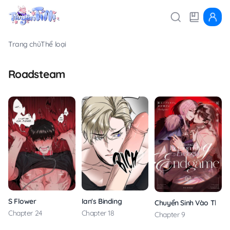
Trang chủ
Thể loại
Roadsteam
S Flower
Ian's Binding
Chuyển Sinh Vào Thế G
Chapter 24
Chapter 18
Chapter 9