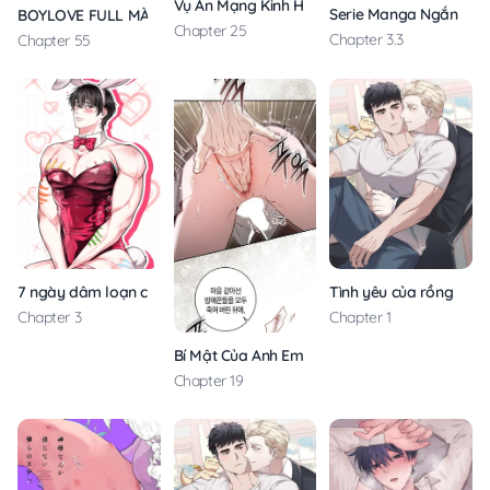
Vụ Án Mạng Kinh Hoàng Tại Số 19 Phố Sunset
Serie Manga Ngắn Ml
BOYLOVE FULL MÀU
Chapter 25
Chapter 3.3
Chapter 55
7 ngày dâm loạn cùng 8 người đàn ông sexy
Tình yêu của rồng
Chapter 3
Chapter 1
Bí Mật Của Anh Em Quý Tộc
Chapter 19