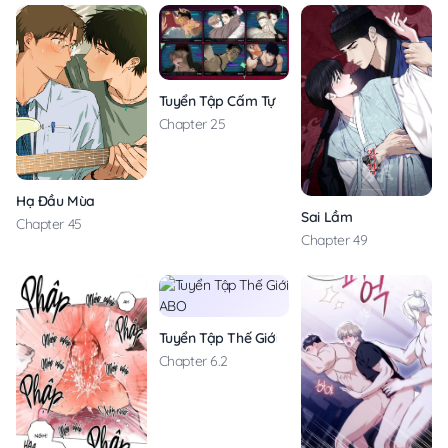
Tuyển Tập Cấm Tự Ý Xuất Tinh
Chapter 25
Hạ Đầu Mùa
Sai Lầm
Chapter 45
Chapter 49
Tuyển Tập Thế Giới ABO
Chapter 6.2