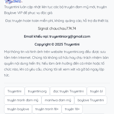
Truyentini luôn cập nhật liên tục các bộ truyện đam mỹ mới, truyện
Boylove VIP để phục vụ độc giả.
Đọc truyện hoàn toàn miễn phí, không quảng cáo, hỗ trợ đa thiết bị.
Signal: chauchau774.74
Email khiếu nại:
truyentiniorg@gmail.com
Copyright © 2025 Truyentini
Mọi thông tin và hình ảnh trên website truyentini.org đều được sưu
tầm trên Internet. Chúng tôi không sở hữu hay chịu trách nhiệm bản
quyền nội dung hiển thị. Nếu làm ảnh hưởng đến cá nhân hoặc tổ
chức nào, khi có yêu cầu, chúng tôi sẽ xem xét và gỡ bỏ ngay lập
tức.
Truyentini
truyentini.org
đọc truyện Truyentini
truyện bl
truyện tranh đam mỹ
manhwa đam mỹ
boylove Truyentini
truyện boylove
truyện tranh 18+
truyện 18+