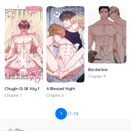
Borderline
Chapter 9
Chuyện Gì Sẽ Xảy Ra Nếu Tài Xế Thuê Độc Thân
A Blessed Night
Chapter 7
Chapter 6
1
2
3
…
9