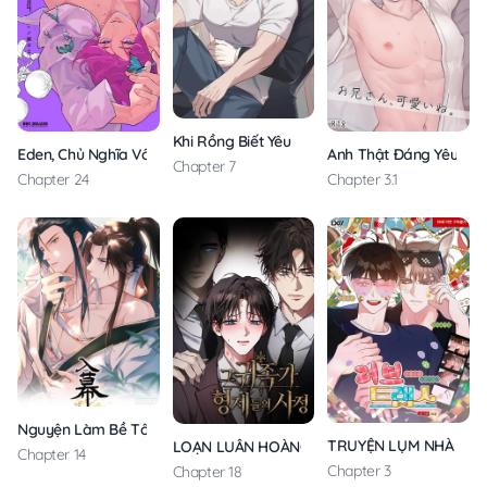
Khi Rồng Biết Yêu
Eden, Chủ Nghĩa Vô Thần
Anh Thật Đáng Yêu Quá
Chapter 7
Chapter 24
Chapter 3.1
Nguyện Làm Bề Tôi Dưới Trướng Người
TRUYỆN LỤM NHÀ CHI
LOẠN LUÂN HOÀNG TỘC
Chapter 14
Chapter 3
Chapter 18