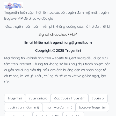
Truyentini luôn cập nhật liên tục các bộ truyện đam mỹ mới, truyện
Boylove VIP để phục vụ độc giả.
Đọc truyện hoàn toàn miễn phí, không quảng cáo, hỗ trợ đa thiết bị.
Signal: chauchau774.74
Email khiếu nại:
truyentiniorg@gmail.com
Copyright © 2025 Truyentini
Mọi thông tin và hình ảnh trên website truyentini.org đều được sưu
tầm trên Internet. Chúng tôi không sở hữu hay chịu trách nhiệm bản
quyền nội dung hiển thị. Nếu làm ảnh hưởng đến cá nhân hoặc tổ
chức nào, khi có yêu cầu, chúng tôi sẽ xem xét và gỡ bỏ ngay lập
tức.
Truyentini
truyentini.org
đọc truyện Truyentini
truyện bl
truyện tranh đam mỹ
manhwa đam mỹ
boylove Truyentini