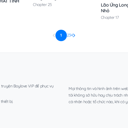
THẤT TÌNH
Lão Ứng Lon
Chapter 25
Nhỏ
Chapter 17
1
2
3
4
, truyện Boylove VIP để phục vụ
Mọi thông tin và hình ảnh trên web
tôi không sở hữu hay chịu trách n
hiết bị.
cá nhân hoặc tổ chức nào, khi có y