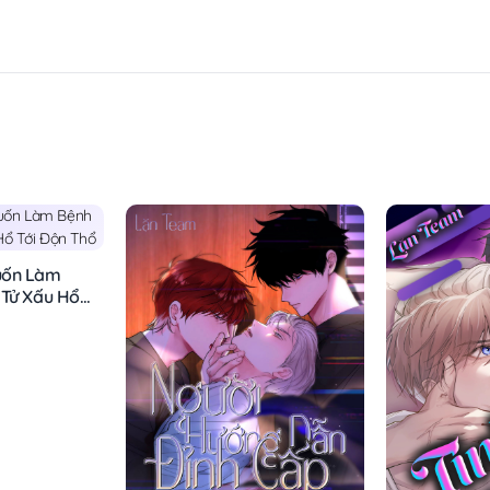
uốn Làm
 Tử Xấu Hổ