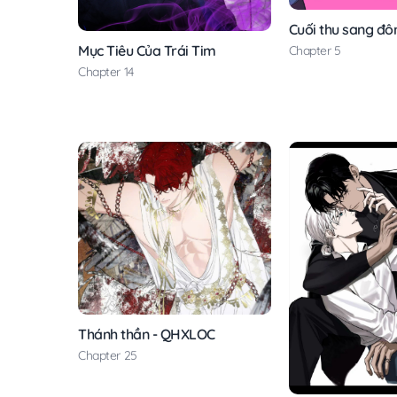
Cuối thu sang đô
Mục Tiêu Của Trái Tim
Chapter 5
Chapter 14
Thánh thần - QHXLOC
Chapter 25