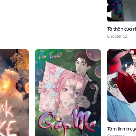
Tà thần của 
Chapter 32
Tâm linh tru