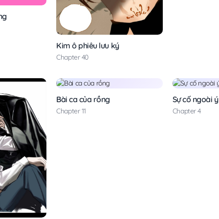
ng
Kim ô phiêu lưu ký
Chapter 40
Bài ca của rồng
Sự cố ngoài 
Chapter 11
Chapter 4