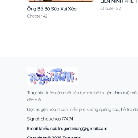
LIÊN MINH PHE 
Ông Bố Bò Sữa Xui Xẻo
Chapter 22
Chapter 42
Truyentini luôn cập nhật liên tục các bộ truyện đam mỹ mới
độc giả.
Đọc truyện hoàn toàn miễn phí, không quảng cáo, hỗ trợ đa t
Signal: chauchau774.74
Email khiếu nại:
truyentiniorg@gmail.com
Copyright © 2025 Truyentini