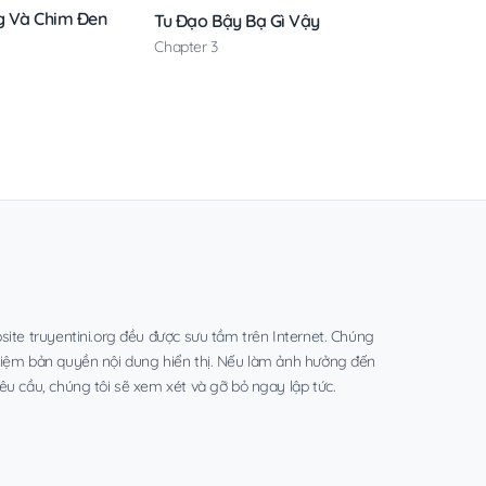
g Và Chim Đen
Tu Đạo Bậy Bạ Gì Vậy
Chapter 3
site truyentini.org đều được sưu tầm trên Internet. Chúng
hiệm bản quyền nội dung hiển thị. Nếu làm ảnh hưởng đến
êu cầu, chúng tôi sẽ xem xét và gỡ bỏ ngay lập tức.