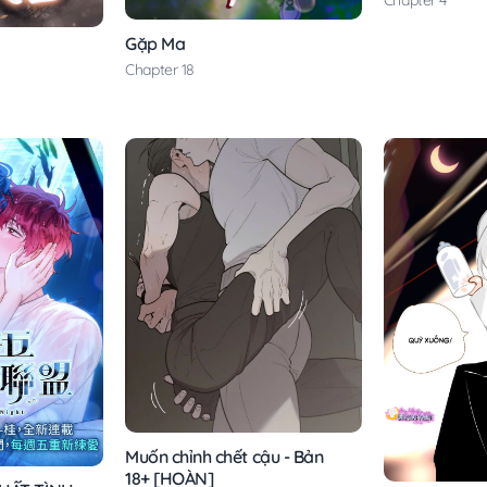
Chapter 4
Gặp Ma
Chapter 18
Muốn chỉnh chết cậu - Bản
18+ [HOÀN]