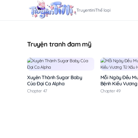
Truyentini
Thể loại
Truyện tranh đam mỹ
Xuyên Thành Sugar Baby
Mỗi Ngày Đều M
Của Đại Ca Alpha
Bệnh Kiều Vương
Tới Độn Thổ
Chapter 47
Chapter 49