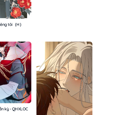
riêng tôi（H）
yền kỳ - QHXLOC