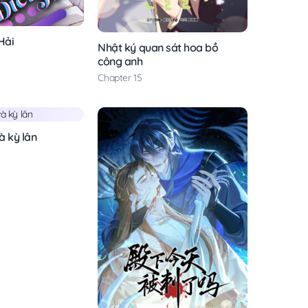
Hải
Nhật ký quan sát hoa bồ
công anh
Chapter 15
à kỳ lân