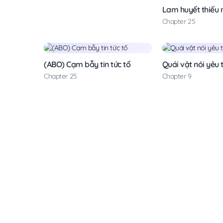
Lam huyết thiếu 
Chapter 25
(ABO) Cạm bẫy tin tức tố
Quái vật nói yêu 
Chapter 25
Chapter 9