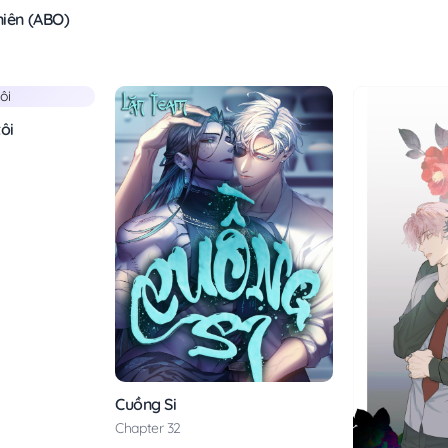
niên (ABO)
tôi
Cuồng Si
Chapter 32