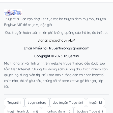
Truyentini luôn cập nhật liên tục các bộ truyện đam mỹ mới, truyện
Boylove VIP để phục vụ độc giả.
Đọc truyện hoàn toàn miễn phí, không quảng cáo, hỗ trợ đa thiết bị.
Signal: chauchau774.74
Email khiếu nại:
truyentiniorg@gmail.com
Copyright © 2025 Truyentini
Mọi thông tin và hình ảnh trên website truyentini.org đều được sưu
tầm trên Internet. Chúng tôi không sở hữu hay chịu trách nhiệm bản
quyền nội dung hiển thị. Nếu làm ảnh hưởng đến cá nhân hoặc tổ
chức nào, khi có yêu cầu, chúng tôi sẽ xem xét và gỡ bỏ ngay lập
tức.
Truyentini
truyentini.org
đọc truyện Truyentini
truyện bl
truyện tranh đam mỹ
manhwa đam mỹ
boylove Truyentini