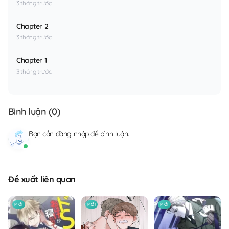
3 tháng trước
Chapter 2
3 tháng trước
Chapter 1
3 tháng trước
Bình luận (
0
)
Bạn cần
đăng nhập
để bình luận.
Đề xuất liên quan
MỚI
MỚI
MỚI