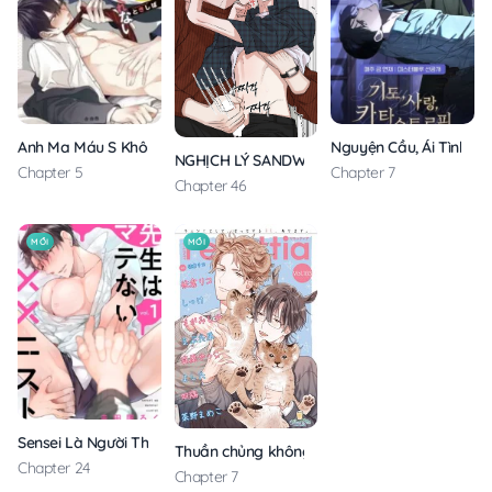
Anh Ma Máu S Không Cho Tôi Ngủ Yên
Nguyện Cầu, Ái Tình, T
NGHỊCH LÝ SANDWICH
Chapter 5
Chapter 7
Chapter 46
MỚI
MỚI
Sensei Là Người Thích Chơi Mông
Thuần chủng không rung động
Chapter 24
Chapter 7