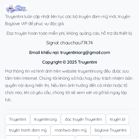
Truyentini luôn cập nhật liên tục các bộ truyện đam mỹ mới, truyện
Boylove VIP để phục vụ độc giả.
Đọc truyện hoàn toàn miễn phí, không quảng cáo, hỗ trợ đa thiết bị.
Signal: chauchau774.74
Email khiếu nại:
truyentiniorg@gmail.com
Copyright © 2025 Truyentini
Mọi thông tin và hình ảnh trên website truyentini.org đều được sưu
tầm trên Internet. Chúng tôi không sở hữu hay chịu trách nhiệm bản
quyền nội dung hiển thị. Nếu làm ảnh hưởng đến cá nhân hoặc tổ
chức nào, khi có yêu cầu, chúng tôi sẽ xem xét và gỡ bỏ ngay lập
tức.
Truyentini
truyentini.org
đọc truyện Truyentini
truyện bl
truyện tranh đam mỹ
manhwa đam mỹ
boylove Truyentini