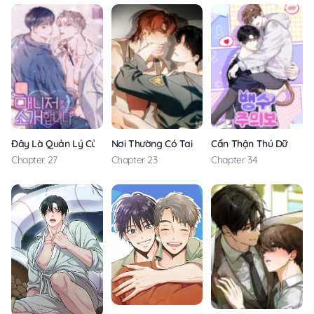
Đây Là Quản Lý Của Tôi
Nơi Thường Có Tai Nạn
Cẩn Thận Thú Dữ
Chapter 27
Chapter 23
Chapter 34