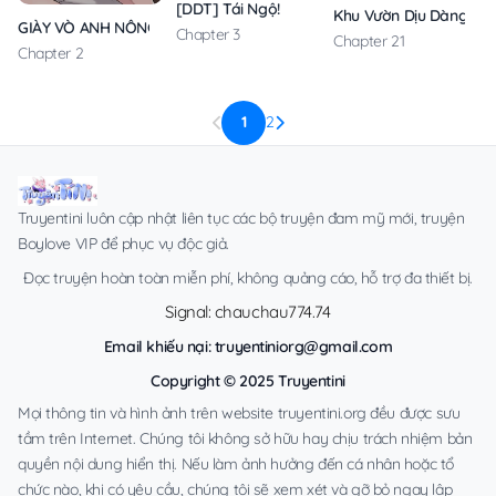
[DDT] Tái Ngộ!
Khu Vườn Dịu Dàng
GIÀY VÒ ANH NÔNG DÂN HẰNG ĐÊM
Chapter 3
Chapter 21
Chapter 2
1
2
Truyentini luôn cập nhật liên tục các bộ truyện đam mỹ mới, truyện
Boylove VIP để phục vụ độc giả.
Đọc truyện hoàn toàn miễn phí, không quảng cáo, hỗ trợ đa thiết bị.
Signal: chauchau774.74
Email khiếu nại:
truyentiniorg@gmail.com
Copyright © 2025 Truyentini
Mọi thông tin và hình ảnh trên website truyentini.org đều được sưu
tầm trên Internet. Chúng tôi không sở hữu hay chịu trách nhiệm bản
quyền nội dung hiển thị. Nếu làm ảnh hưởng đến cá nhân hoặc tổ
chức nào, khi có yêu cầu, chúng tôi sẽ xem xét và gỡ bỏ ngay lập