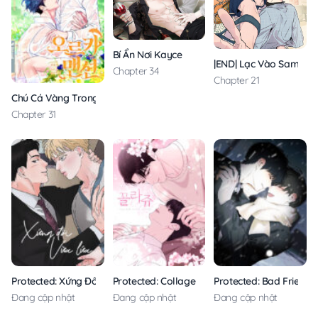
Bí Ẩn Nơi Kayce
|END| Lạc Vào Samche
Chapter 34
Chapter 21
Chú Cá Vàng Trong Dinh Thự Orca
Chapter 31
Protected: Xứng Đôi Vừa Lứa
Protected: Collage
Protected: Bad Friend
Đang cập nhật
Đang cập nhật
Đang cập nhật