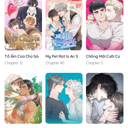
Tổ Ấm Của Chú Sóc Cô Đơn
My Pet Rat Is An S Class Awakener
Chồng Mới Cưới Của Tô
Chapter 12
Chapter 40
Chapter 5