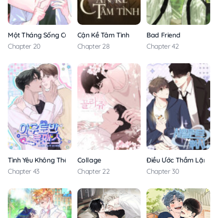
Một Tháng Sống Cùng Bias
Cận Kề Tâm Tình
Bad Friend
Chapter 20
Chapter 28
Chapter 42
Tình Yêu Không Thể Cản Phá
Collage
Điều Ước Thầm Lặng
Chapter 43
Chapter 22
Chapter 30