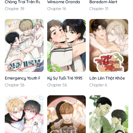
Chàng Trai Trên Ruộng Ớt
Winsome Oranda
Boredom Alert
Chapter 39
Chapter 16
Chapter 31
Emergency Youth Record
Ký Sự Tuổi Trẻ 1995
Lớn Lên Thật Khỏe Mạ
Chapter 56
Chapter 56
Chapter 6