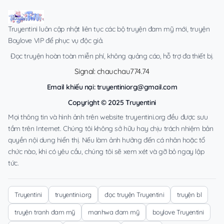
Truyentini luôn cập nhật liên tục các bộ truyện đam mỹ mới, truyện
Boylove VIP để phục vụ độc giả.
Đọc truyện hoàn toàn miễn phí, không quảng cáo, hỗ trợ đa thiết bị.
Signal: chauchau774.74
Email khiếu nại:
truyentiniorg@gmail.com
Copyright © 2025 Truyentini
Mọi thông tin và hình ảnh trên website truyentini.org đều được sưu
tầm trên Internet. Chúng tôi không sở hữu hay chịu trách nhiệm bản
quyền nội dung hiển thị. Nếu làm ảnh hưởng đến cá nhân hoặc tổ
chức nào, khi có yêu cầu, chúng tôi sẽ xem xét và gỡ bỏ ngay lập
tức.
Truyentini
truyentini.org
đọc truyện Truyentini
truyện bl
truyện tranh đam mỹ
manhwa đam mỹ
boylove Truyentini