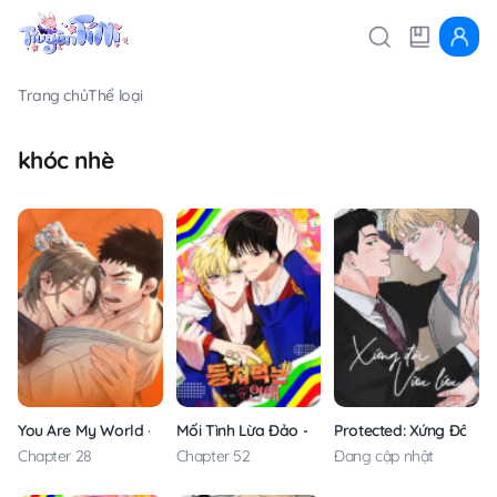
Trang chủ
Thể loại
khóc nhè
You Are My World – Không Che
Mối Tình Lừa Đảo – Không Che
Protected: Xứng Đôi Vừ
Chapter 28
Chapter 52
Đang cập nhật