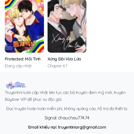
Protected: Mối Tình Lừa Đảo – Không Che
Xứng Đôi Vừa Lứa
Đang cập nhật
Chapter 67
Truyentini luôn cập nhật liên tục các bộ truyện đam mỹ mới, truyện
Boylove VIP để phục vụ độc giả.
Đọc truyện hoàn toàn miễn phí, không quảng cáo, hỗ trợ đa thiết bị.
Signal: chauchau774.74
Email khiếu nại:
truyentiniorg@gmail.com