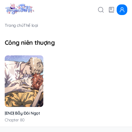
Trang chủ
Thể loại
Công niên thuợng
|END| Bẫy Đôi Ngọt Ngào
Chapter 80