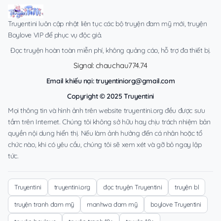
Truyentini luôn cập nhật liên tục các bộ truyện đam mỹ mới, truyện
Boylove VIP để phục vụ độc giả.
Đọc truyện hoàn toàn miễn phí, không quảng cáo, hỗ trợ đa thiết bị.
Signal: chauchau774.74
Email khiếu nại:
truyentiniorg@gmail.com
Copyright © 2025 Truyentini
Mọi thông tin và hình ảnh trên website truyentini.org đều được sưu
tầm trên Internet. Chúng tôi không sở hữu hay chịu trách nhiệm bản
quyền nội dung hiển thị. Nếu làm ảnh hưởng đến cá nhân hoặc tổ
chức nào, khi có yêu cầu, chúng tôi sẽ xem xét và gỡ bỏ ngay lập
tức.
Truyentini
truyentini.org
đọc truyện Truyentini
truyện bl
truyện tranh đam mỹ
manhwa đam mỹ
boylove Truyentini