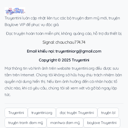
Truyentini luôn cập nhật liên tục các bộ truyện đam mỹ mới, truyện
Boylove VIP để phục vụ độc giả.
Đọc truyện hoàn toàn miễn phí, không quảng cáo, hỗ trợ đa thiết bị.
Signal: chauchau774.74
Email khiếu nại:
truyentiniorg@gmail.com
Copyright © 2025 Truyentini
Mọi thông tin và hình ảnh trên website truyentini.org đều được sưu
tầm trên Internet. Chúng tôi không sở hữu hay chịu trách nhiệm bản
quyền nội dung hiển thị. Nếu làm ảnh hưởng đến cá nhân hoặc tổ
chức nào, khi có yêu cầu, chúng tôi sẽ xem xét và gỡ bỏ ngay lập
tức.
Truyentini
truyentini.org
đọc truyện Truyentini
truyện bl
truyện tranh đam mỹ
manhwa đam mỹ
boylove Truyentini