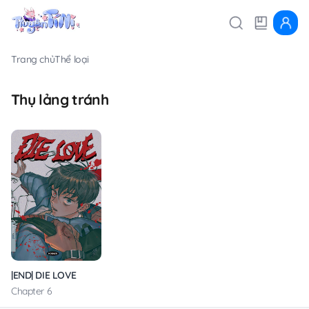
Trang chủ
Thể loại
Thụ lảng tránh
|END| DIE LOVE
Chapter 6