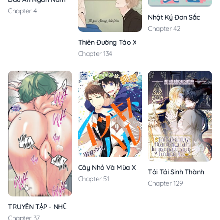
Chapter 4
Nhật Ký Đơn Sắc
Chapter 42
Thiên Đường Táo Xanh
Chapter 134
Cây Nhỏ Và Mùa Xuân Thân Yêu
Tôi Tái Sinh Thành Tiể
Chapter 51
Chapter 129
TRUYỂN TẬP - NHỮNG CON KU NÚNG NÍNH
Chapter 37