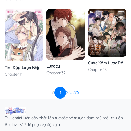
Cuộc Xâm Lược Dâm 
Lunacy
Tim Đập Loạn Nhịp
Chapter 13
Chapter 32
Chapter 11
1
2
3
…
27
Truyentini luôn cập nhật liên tục các bộ truyện đam mỹ mới, truyện
Boylove VIP để phục vụ độc giả.