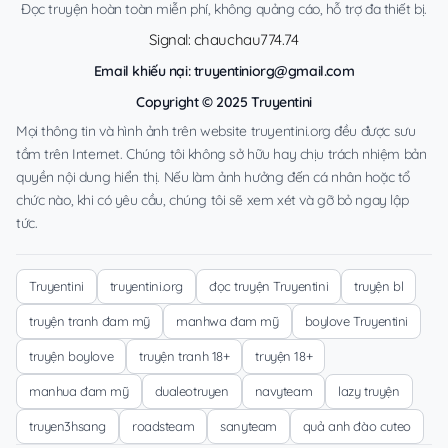
Đọc truyện hoàn toàn miễn phí, không quảng cáo, hỗ trợ đa thiết bị.
Signal: chauchau774.74
Email khiếu nại:
truyentiniorg@gmail.com
Copyright © 2025 Truyentini
Mọi thông tin và hình ảnh trên website truyentini.org đều được sưu
tầm trên Internet. Chúng tôi không sở hữu hay chịu trách nhiệm bản
quyền nội dung hiển thị. Nếu làm ảnh hưởng đến cá nhân hoặc tổ
chức nào, khi có yêu cầu, chúng tôi sẽ xem xét và gỡ bỏ ngay lập
tức.
Truyentini
truyentini.org
đọc truyện Truyentini
truyện bl
truyện tranh đam mỹ
manhwa đam mỹ
boylove Truyentini
truyện boylove
truyện tranh 18+
truyện 18+
manhua đam mỹ
dualeotruyen
navyteam
lazy truyện
truyen3hsang
roadsteam
sanyteam
quả anh đào cuteo