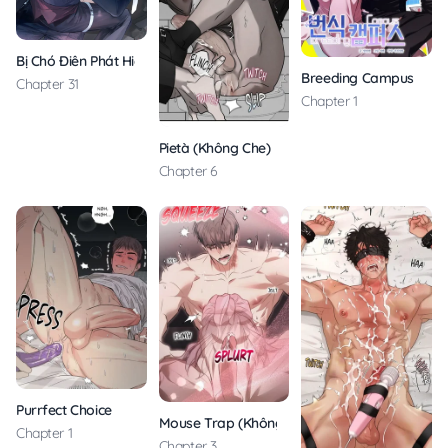
Bị Chó Điên Phát Hiện Là Đồng Loại
Breeding Campus
Chapter 31
Chapter 1
Pietà (Không Che)
Chapter 6
Purrfect Choice
Mouse Trap (Không Che)
Chapter 1
Chapter 3