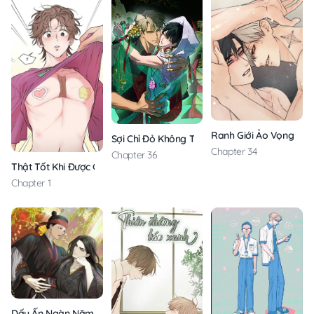
Ranh Giới Ảo Vọng
Sợi Chỉ Đỏ Không Tàn
Chapter 34
Chapter 36
Thật Tốt Khi Được Gặp Em
Chapter 1
Dấu Ấn Ngàn Năm