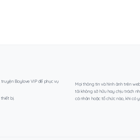
, truyện Boylove VIP để phục vụ
Mọi thông tin và hình ảnh trên web
tôi không sở hữu hay chịu trách n
hiết bị.
cá nhân hoặc tổ chức nào, khi có y