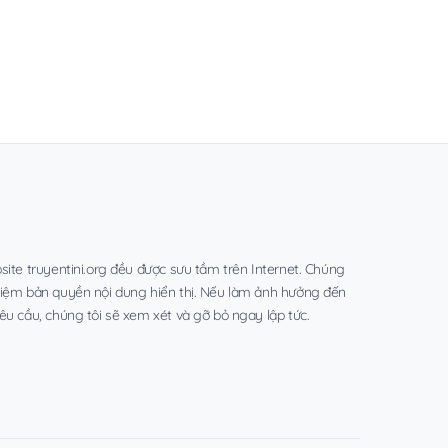
site truyentini.org đều được sưu tầm trên Internet. Chúng
hiệm bản quyền nội dung hiển thị. Nếu làm ảnh hưởng đến
êu cầu, chúng tôi sẽ xem xét và gỡ bỏ ngay lập tức.