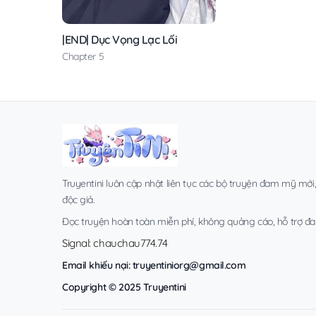
|END| Dục Vọng Lạc Lối
Chapter 5
Truyentini luôn cập nhật liên tục các bộ truyện đam mỹ mới
độc giả.
Đọc truyện hoàn toàn miễn phí, không quảng cáo, hỗ trợ đa t
Signal: chauchau774.74
Email khiếu nại:
truyentiniorg@gmail.com
Copyright © 2025 Truyentini