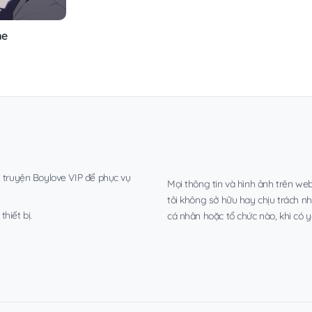
me
, truyện Boylove VIP để phục vụ
Mọi thông tin và hình ảnh trên web
tôi không sở hữu hay chịu trách n
hiết bị.
cá nhân hoặc tổ chức nào, khi có y