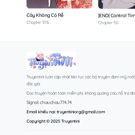
Cây Không Có Rễ
|END| Control Ti
Chapter 97.6
Chapter 50
Truyentini luôn cập nhật liên tục các bộ truyện đam mỹ mới
độc giả.
Đọc truyện hoàn toàn miễn phí, không quảng cáo, hỗ trợ đa t
Signal: chauchau774.74
Email khiếu nại:
truyentiniorg@gmail.com
Copyright © 2025 Truyentini