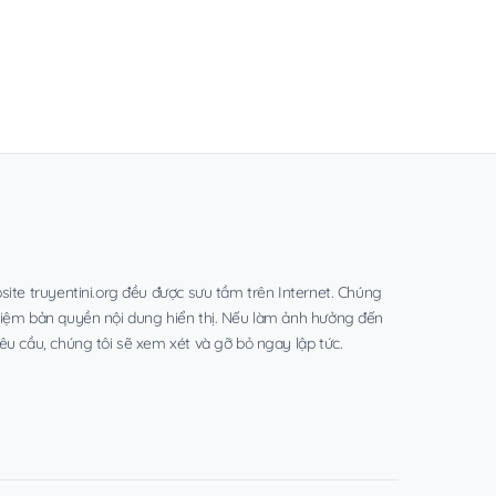
site truyentini.org đều được sưu tầm trên Internet. Chúng
hiệm bản quyền nội dung hiển thị. Nếu làm ảnh hưởng đến
êu cầu, chúng tôi sẽ xem xét và gỡ bỏ ngay lập tức.