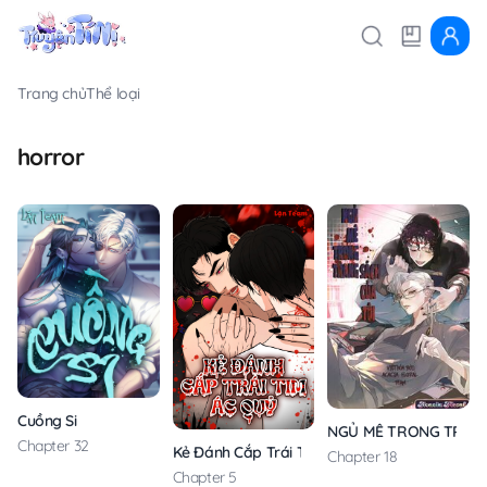
Trang chủ
Thể loại
horror
Cuồng Si
NGỦ MÊ TRONG TRANG
Chapter 32
Kẻ Đánh Cắp Trái Tim Ác Quỷ
Chapter 18
Chapter 5