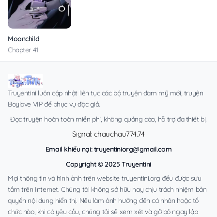
Moonchild
Chapter 41
Truyentini luôn cập nhật liên tục các bộ truyện đam mỹ mới, truyện
Boylove VIP để phục vụ độc giả.
Đọc truyện hoàn toàn miễn phí, không quảng cáo, hỗ trợ đa thiết bị.
Signal: chauchau774.74
Email khiếu nại:
truyentiniorg@gmail.com
Copyright © 2025 Truyentini
Mọi thông tin và hình ảnh trên website truyentini.org đều được sưu
tầm trên Internet. Chúng tôi không sở hữu hay chịu trách nhiệm bản
quyền nội dung hiển thị. Nếu làm ảnh hưởng đến cá nhân hoặc tổ
chức nào, khi có yêu cầu, chúng tôi sẽ xem xét và gỡ bỏ ngay lập