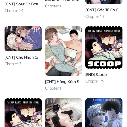
[CNT] Sour Or Bitter
Chapter 1
[CNT] Góc Tủ Có Chàn
Chapter 24
Chapter 10
[CNT] Chủ Nhân Của C
Chapter 7
|END| Scoop
Chapter 79
[CNT] Hàng Xóm Sát Vách
Chapter 1