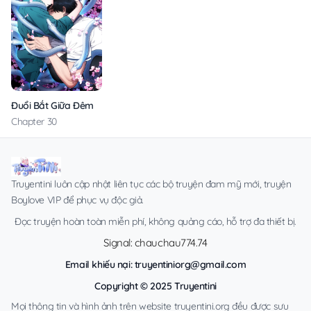
Đuổi Bắt Giữa Đêm Ngọt Ngào
Chapter 30
Truyentini luôn cập nhật liên tục các bộ truyện đam mỹ mới, truyện
Boylove VIP để phục vụ độc giả.
Đọc truyện hoàn toàn miễn phí, không quảng cáo, hỗ trợ đa thiết bị.
Signal: chauchau774.74
Email khiếu nại:
truyentiniorg@gmail.com
Copyright © 2025 Truyentini
Mọi thông tin và hình ảnh trên website truyentini.org đều được sưu