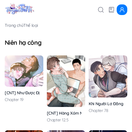
Trang chủ
Thể loại
Niên hạ công
[CNT] Như Được Định Sẵn
Chapter 19
Khi Người Lơ Đãng
Chapter 78
[CNT] Hàng Xóm Nhà Bên
Chapter 12.5