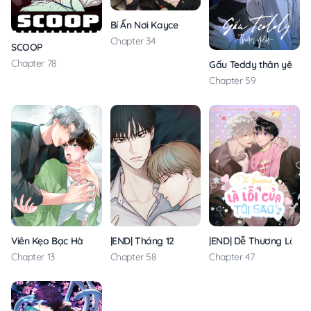
Bí Ẩn Nơi Kayce
Chapter 34
SCOOP
Chapter 78
Gấu Teddy thân yêu
Chapter 59
Viên Kẹo Bạc Hà
|END| Tháng 12
|END| Dễ Thương Là Lỗi
Chapter 13
Chapter 58
Chapter 47