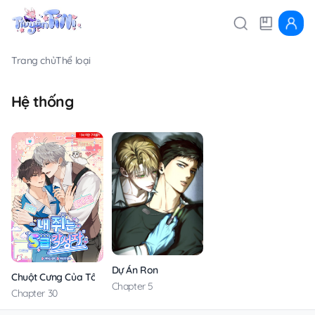
Trang chủ
Thể loại
Hệ thống
Dự Án Ron
Chuột Cưng Của Tôi Là Thức Tỉnh Giả Hạng S
Chapter 5
Chapter 30