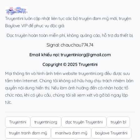
Truyentini luôn cập nhật liên tục các bộ truyện đam mỹ mới, truyện
Boylove VIP để phục vụ độc giả.
Đọc truyện hoàn toàn miễn phí, không quảng cáo, hỗ trợ đa thiết bị.
Signal: chauchau774.74
Email khiếu nại:
truyentiniorg@gmail.com
Copyright © 2025 Truyentini
Mọi thông tin và hình ảnh trên website truyentini.org đều được sưu
tầm trên Internet. Chúng tôi không sở hữu hay chịu trách nhiệm bản
quyền nội dung hiển thị. Nếu làm ảnh hưởng đến cá nhân hoặc tổ
chức nào, khi có yêu cầu, chúng tôi sẽ xem xét và gỡ bỏ ngay lập
tức.
Truyentini
truyentini.org
đọc truyện Truyentini
truyện bl
truyện tranh đam mỹ
manhwa đam mỹ
boylove Truyentini