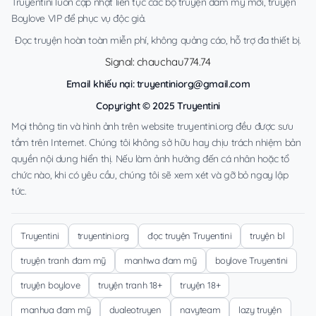
Truyentini luôn cập nhật liên tục các bộ truyện đam mỹ mới, truyện
Boylove VIP để phục vụ độc giả.
Đọc truyện hoàn toàn miễn phí, không quảng cáo, hỗ trợ đa thiết bị.
Signal: chauchau774.74
Email khiếu nại:
truyentiniorg@gmail.com
Copyright © 2025 Truyentini
Mọi thông tin và hình ảnh trên website truyentini.org đều được sưu
tầm trên Internet. Chúng tôi không sở hữu hay chịu trách nhiệm bản
quyền nội dung hiển thị. Nếu làm ảnh hưởng đến cá nhân hoặc tổ
chức nào, khi có yêu cầu, chúng tôi sẽ xem xét và gỡ bỏ ngay lập
tức.
Truyentini
truyentini.org
đọc truyện Truyentini
truyện bl
truyện tranh đam mỹ
manhwa đam mỹ
boylove Truyentini
truyện boylove
truyện tranh 18+
truyện 18+
manhua đam mỹ
dualeotruyen
navyteam
lazy truyện