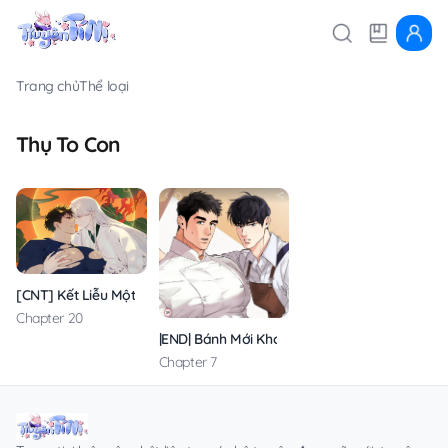
Trang chủ
Thể loại
Thụ To Con
[CNT] Kết Liễu Một Vị Thần
Chapter 20
|END| Bánh Mới Khó Cưỡng
Chapter 7