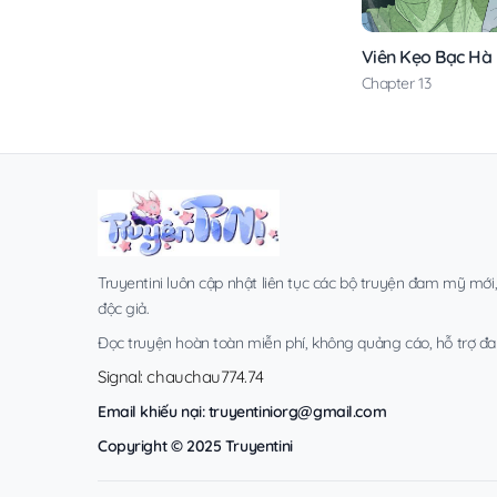
Viên Kẹo Bạc Hà
Chapter 13
Truyentini luôn cập nhật liên tục các bộ truyện đam mỹ mới
độc giả.
Đọc truyện hoàn toàn miễn phí, không quảng cáo, hỗ trợ đa t
Signal: chauchau774.74
Email khiếu nại:
truyentiniorg@gmail.com
Copyright © 2025 Truyentini