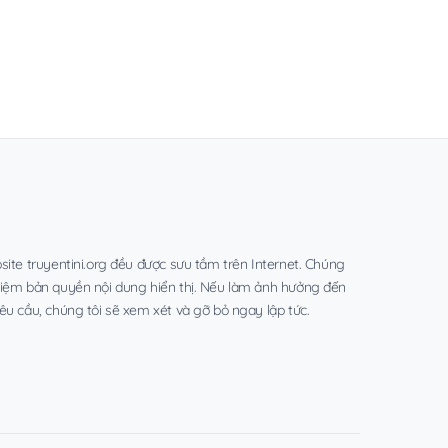
site truyentini.org đều được sưu tầm trên Internet. Chúng
hiệm bản quyền nội dung hiển thị. Nếu làm ảnh hưởng đến
êu cầu, chúng tôi sẽ xem xét và gỡ bỏ ngay lập tức.