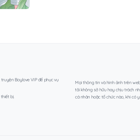
, truyện Boylove VIP để phục vụ
Mọi thông tin và hình ảnh trên web
tôi không sở hữu hay chịu trách n
hiết bị.
cá nhân hoặc tổ chức nào, khi có y