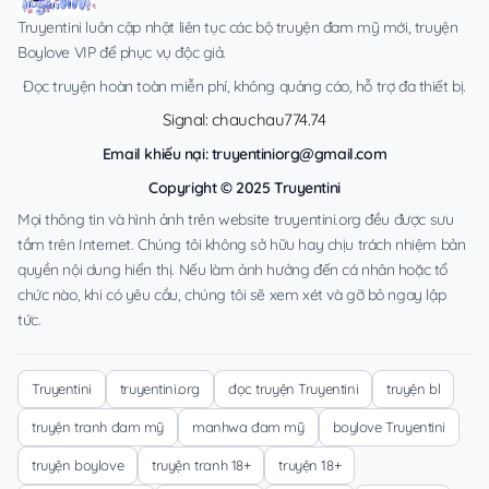
Truyentini luôn cập nhật liên tục các bộ truyện đam mỹ mới, truyện
Boylove VIP để phục vụ độc giả.
Đọc truyện hoàn toàn miễn phí, không quảng cáo, hỗ trợ đa thiết bị.
Signal: chauchau774.74
Email khiếu nại:
truyentiniorg@gmail.com
Copyright © 2025 Truyentini
Mọi thông tin và hình ảnh trên website truyentini.org đều được sưu
tầm trên Internet. Chúng tôi không sở hữu hay chịu trách nhiệm bản
quyền nội dung hiển thị. Nếu làm ảnh hưởng đến cá nhân hoặc tổ
chức nào, khi có yêu cầu, chúng tôi sẽ xem xét và gỡ bỏ ngay lập
tức.
Truyentini
truyentini.org
đọc truyện Truyentini
truyện bl
truyện tranh đam mỹ
manhwa đam mỹ
boylove Truyentini
truyện boylove
truyện tranh 18+
truyện 18+