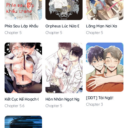
Phía Sau Lớp Khẩu Trang
Orpheus Lúc Nửa Đêm
Lãng Mạn Nơi Xa
Chapter 5
Chapter 5
Chapter 5
[DDT] Tái Ngộ!
Kết Cục Kế Hoạch Cuộc Đời Tôi
Hôn Nhân Ngọt Ngào Bất Ngờ
Chapter 3
Chapter 5.6
Chapter 5