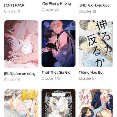
Văn Phòng Không Tình Yêu
|END| Giai Điệu Của Bạ
[CNT] RACK
Chapter 32
Chapter 38
Chapter 11
Thật Thật Giả Giả
Thắng Hay Bại
|END| Làm ơn đừng siết chặt nữa!
Chapter 17.5
Chapter 5
Chapter 5