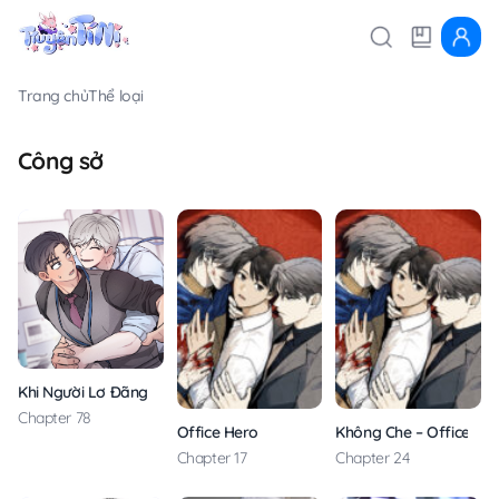
Trang chủ
Thể loại
Công sở
Khi Người Lơ Đãng
Chapter 78
Office Hero
Không Che – Office He
Chapter 17
Chapter 24