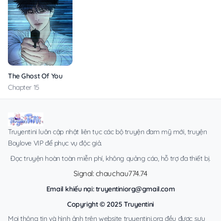
The Ghost Of You
Chapter 15
Truyentini luôn cập nhật liên tục các bộ truyện đam mỹ mới, truyện
Boylove VIP để phục vụ độc giả.
Đọc truyện hoàn toàn miễn phí, không quảng cáo, hỗ trợ đa thiết bị.
Signal: chauchau774.74
Email khiếu nại:
truyentiniorg@gmail.com
Copyright © 2025 Truyentini
Mọi thông tin và hình ảnh trên website truyentini.org đều được sưu