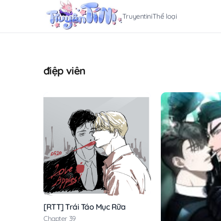
Truyentini
Thể loại
điệp viên
[RTT] Trái Táo Mục Rữa
Chapter 39