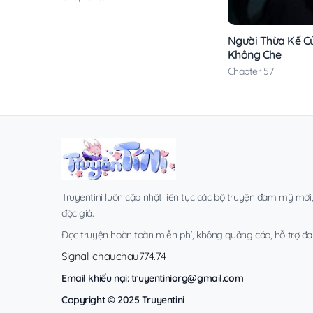
Người Thừa Kế C
Không Che
Chapter 57
Truyentini luôn cập nhật liên tục các bộ truyện đam mỹ mới
độc giả.
Đọc truyện hoàn toàn miễn phí, không quảng cáo, hỗ trợ đa t
Signal: chauchau774.74
Email khiếu nại:
truyentiniorg@gmail.com
Copyright © 2025 Truyentini