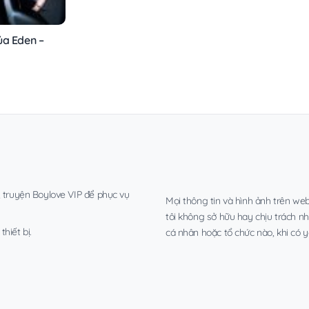
ủa Eden –
, truyện Boylove VIP để phục vụ
Mọi thông tin và hình ảnh trên web
tôi không sở hữu hay chịu trách n
hiết bị.
cá nhân hoặc tổ chức nào, khi có y