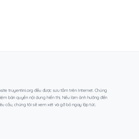
site truyentini.org đều được sưu tầm trên Internet. Chúng
hiệm bản quyền nội dung hiển thị. Nếu làm ảnh hưởng đến
êu cầu, chúng tôi sẽ xem xét và gỡ bỏ ngay lập tức.