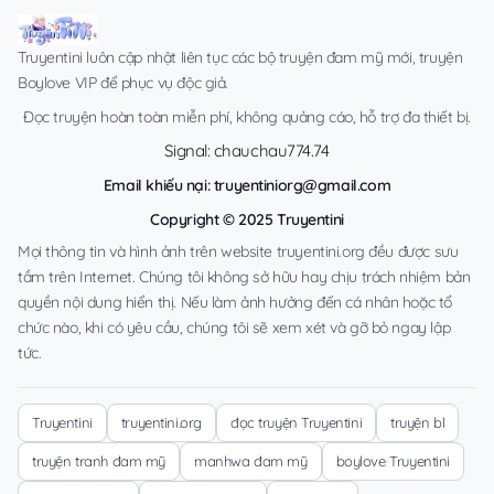
Truyentini luôn cập nhật liên tục các bộ truyện đam mỹ mới, truyện
Boylove VIP để phục vụ độc giả.
Đọc truyện hoàn toàn miễn phí, không quảng cáo, hỗ trợ đa thiết bị.
Signal: chauchau774.74
Email khiếu nại:
truyentiniorg@gmail.com
Copyright © 2025 Truyentini
Mọi thông tin và hình ảnh trên website truyentini.org đều được sưu
tầm trên Internet. Chúng tôi không sở hữu hay chịu trách nhiệm bản
quyền nội dung hiển thị. Nếu làm ảnh hưởng đến cá nhân hoặc tổ
chức nào, khi có yêu cầu, chúng tôi sẽ xem xét và gỡ bỏ ngay lập
tức.
Truyentini
truyentini.org
đọc truyện Truyentini
truyện bl
truyện tranh đam mỹ
manhwa đam mỹ
boylove Truyentini