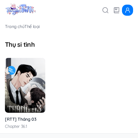
Trang chủ
Thể loại
Thụ si tình
[RTT] Tháng 03
Chapter 36.1