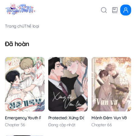
Trang chủ
Thể loại
Đã hoàn
Emergency Youth Record
Protected: Xứng Đôi Vừa Lứa
Mảnh Đêm Vụn Vỡ
Chapter 56
Đang cập nhật
Chapter 66