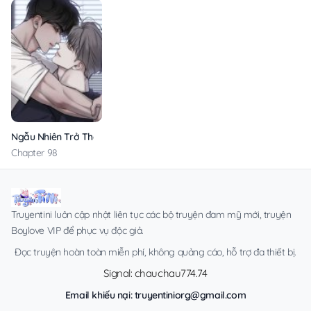
Ngẫu Nhiên Trở Thành Vận Mệnh
Chapter 98
Truyentini luôn cập nhật liên tục các bộ truyện đam mỹ mới, truyện
Boylove VIP để phục vụ độc giả.
Đọc truyện hoàn toàn miễn phí, không quảng cáo, hỗ trợ đa thiết bị.
Signal: chauchau774.74
Email khiếu nại:
truyentiniorg@gmail.com