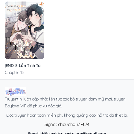
|END| 8 Lần Tình Tan
Chapter 13
Truyentini luôn cập nhật liên tục các bộ truyện đam mỹ mới, truyện
Boylove VIP để phục vụ độc giả.
Đọc truyện hoàn toàn miễn phí, không quảng cáo, hỗ trợ đa thiết bị.
Signal: chauchau774.74
Email khiếu nại:
truyentiniorg@gmail.com