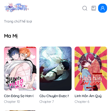
Trang chủ
Thể loại
Ma Mị
Còn Đáng Sợ Hơn Cả Ma Quỷ
Câu Chuyện Được Ma Tỏ Tình
Linh Hồn Ám Quỷ
Chapter 10
Chapter 7
Chapter 6