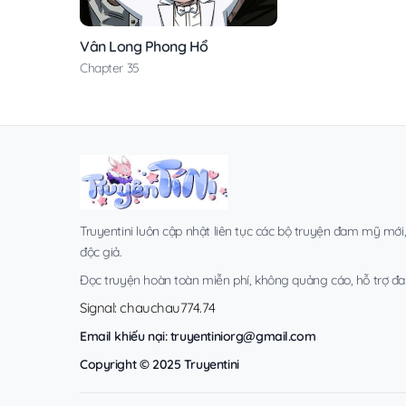
Vân Long Phong Hổ
Chapter 35
Truyentini luôn cập nhật liên tục các bộ truyện đam mỹ mới
độc giả.
Đọc truyện hoàn toàn miễn phí, không quảng cáo, hỗ trợ đa t
Signal: chauchau774.74
Email khiếu nại:
truyentiniorg@gmail.com
Copyright © 2025 Truyentini