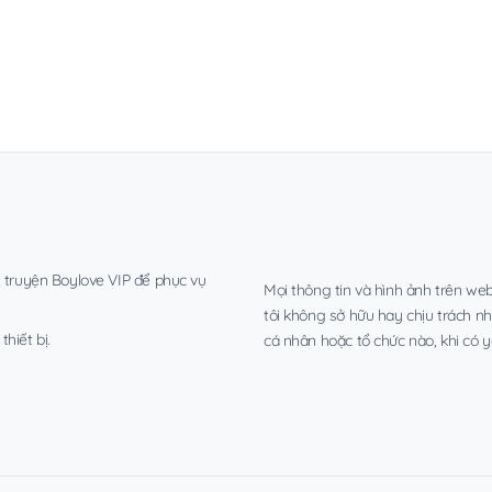
, truyện Boylove VIP để phục vụ
Mọi thông tin và hình ảnh trên web
tôi không sở hữu hay chịu trách n
hiết bị.
cá nhân hoặc tổ chức nào, khi có y