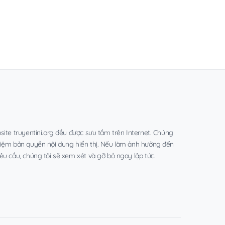
site truyentini.org đều được sưu tầm trên Internet. Chúng
hiệm bản quyền nội dung hiển thị. Nếu làm ảnh hưởng đến
êu cầu, chúng tôi sẽ xem xét và gỡ bỏ ngay lập tức.