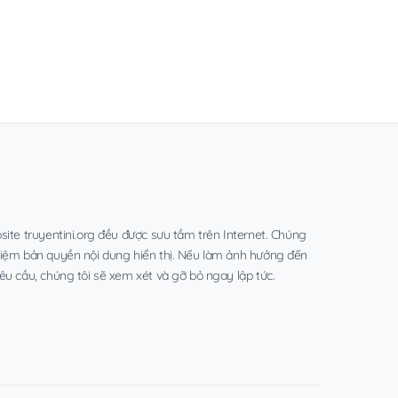
site truyentini.org đều được sưu tầm trên Internet. Chúng
hiệm bản quyền nội dung hiển thị. Nếu làm ảnh hưởng đến
êu cầu, chúng tôi sẽ xem xét và gỡ bỏ ngay lập tức.