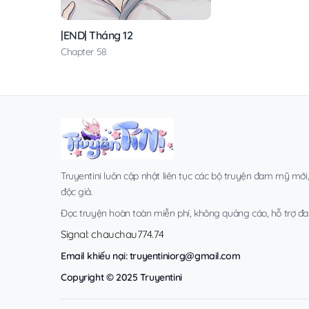
|END| Tháng 12
Chapter 58
Truyentini luôn cập nhật liên tục các bộ truyện đam mỹ mới
độc giả.
Đọc truyện hoàn toàn miễn phí, không quảng cáo, hỗ trợ đa t
Signal: chauchau774.74
Email khiếu nại:
truyentiniorg@gmail.com
Copyright © 2025 Truyentini