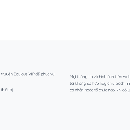
, truyện Boylove VIP để phục vụ
Mọi thông tin và hình ảnh trên web
tôi không sở hữu hay chịu trách n
hiết bị.
cá nhân hoặc tổ chức nào, khi có y