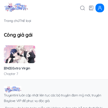
Trang chủ
Thể loại
Công giả gái
|END| Extra Virgin
Chapter 7
Truyentini luôn cập nhật liên tục các bộ truyện đam mỹ mới, truyện
Boylove VIP để phục vụ độc giả.