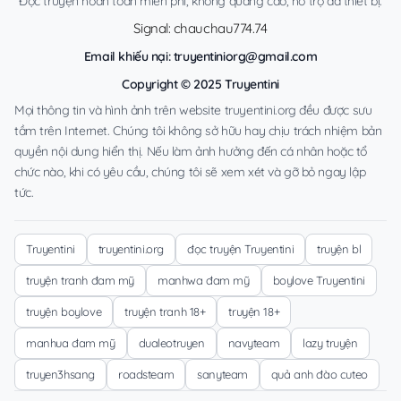
Đọc truyện hoàn toàn miễn phí, không quảng cáo, hỗ trợ đa thiết bị.
Signal: chauchau774.74
Email khiếu nại:
truyentiniorg@gmail.com
Copyright © 2025 Truyentini
Mọi thông tin và hình ảnh trên website truyentini.org đều được sưu
tầm trên Internet. Chúng tôi không sở hữu hay chịu trách nhiệm bản
quyền nội dung hiển thị. Nếu làm ảnh hưởng đến cá nhân hoặc tổ
chức nào, khi có yêu cầu, chúng tôi sẽ xem xét và gỡ bỏ ngay lập
tức.
Truyentini
truyentini.org
đọc truyện Truyentini
truyện bl
truyện tranh đam mỹ
manhwa đam mỹ
boylove Truyentini
truyện boylove
truyện tranh 18+
truyện 18+
manhua đam mỹ
dualeotruyen
navyteam
lazy truyện
truyen3hsang
roadsteam
sanyteam
quả anh đào cuteo